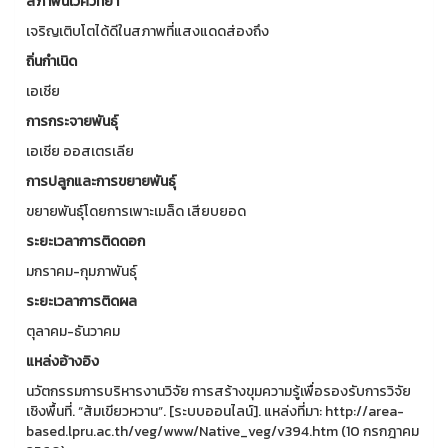
สภาพนิเวศวิทยา
เจริญเติบโตได้ดีในสภาพที่แสงแดดส่องถึง
ถิ่นกำเนิด
เอเชีย
การกระจายพันธุ์
เอเชีย ออสเตรเลีย
การปลูกและการขยายพันธุ์
ขยายพันธุ์โดยการเพาะเมล็ด เสียบยอด
ระยะเวลาการติดดอก
มกราคม-กุมภาพันธุ์
ระยะเวลาการติดผล
ตุลาคม-ธันวาคม
แหล่งอ้างอิง
นวัตกรรมการบริหารงานวิจัย การสร้างขุมความรู้เพื่อรองรับการวิจัย
เชิงพื้นที่. “ส้มเขียวหวาน”. [ระบบออนไลน์]. แหล่งที่มา: http://area-
based.lpru.ac.th/veg/www/Native_veg/v394.htm (10 กรกฎาคม