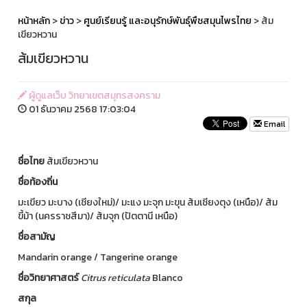
หน้าหลัก
>
ข่าว
>
ศูนย์เรียนรู้ และอนุรักษ์พันธุ์พืชสมุนไพรไทย
> ส้ม
เขียวหวาน
ส้มเขียวหวาน
ผู้ดูแลเว็บ วิทยาเขตสมุทรสงคราม
01 ธันวาคม 2568 17:03:04
Email
ชื่อไทย
ส้มเขียวหวาน
ชื่อท้องถิ่น
มะเขียว มะบาง (เชียงใหม่)/ มะแง มะจุก มะขุน ส้มเชียงตุง (เหนือ)/ ส้ม
ขี้ม้า (นครราชสีมา)/ ส้มจุก (ปัตตานี เหนือ)
ชื่อสามัญ
Mandarin orange / Tangerine orange
ชื่อวิทยาศาสตร์
Citrus
reticulata
Blanco
สกุล