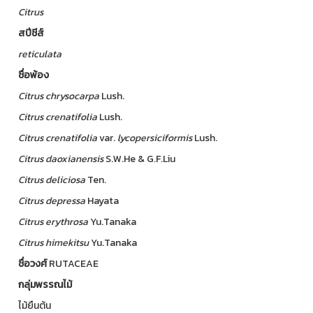
Citrus
สปีชีส์
reticulata
ชื่อพ้อง
Citrus
chrysocarpa
Lush.
Citrus
crenatifolia
Lush.
Citrus
crenatifolia
var.
lycopersiciformis
Lush.
Citrus
daoxianensis
S.W.He & G.F.Liu
Citrus
deliciosa
Ten.
Citrus
depressa
Hayata
Citrus
erythrosa
Yu.Tanaka
Citrus
himekitsu
Yu.Tanaka
ชื่อวงศ์
RUTACEAE
กลุ่มพรรณไม้
ไม้ยืนต้น