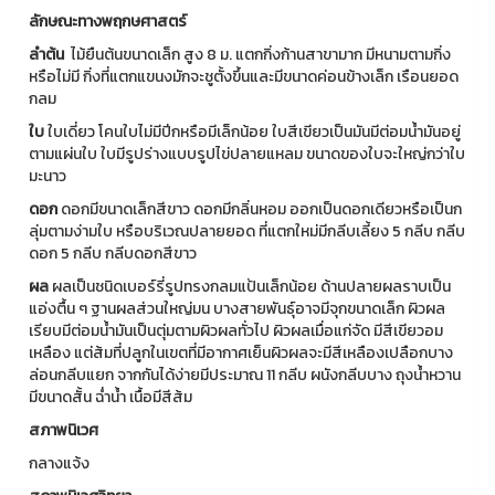
ลักษณะทางพฤกษศาสตร์
ลำต้น
ไม้ยืนต้นขนาดเล็ก สูง 8 ม. แตกกิ่งก้านสาขามาก มีหนามตามกิ่ง
หรือไม่มี กิ่งที่แตกแขนงมักจะชูตั้งขึ้นและมีขนาดค่อนข้างเล็ก เรือนยอด
กลม
ใบ
ใบเดี่ยว โคนใบไม่มีปีกหรือมีเล็กน้อย ใบสีเขียวเป็นมันมีต่อมน้ำมันอยู่
ตามแผ่นใบ ใบมีรูปร่างแบบรูปไข่ปลายแหลม ขนาดของใบจะใหญ่กว่าใบ
มะนาว
ดอก
ดอกมีขนาดเล็กสีขาว ดอกมีกลิ่นหอม ออกเป็นดอกเดียวหรือเป็นก
ลุ่มตามง่ามใบ หรือบริเวณปลายยอด ที่แตกใหม่มีกลีบเลี้ยง 5 กลีบ กลีบ
ดอก 5 กลีบ กลีบดอกสีขาว
ผล
ผลเป็นชนิดเบอร์รี่รูปทรงกลมแป้นเล็กน้อย ด้านปลายผลราบเป็น
แอ่งตื้น ๆ ฐานผลส่วนใหญ่มน บางสายพันธุ์อาจมีจุกขนาดเล็ก ผิวผล
เรียบมีต่อมน้ำมันเป็นตุ่มตามผิวผลทั่วไป ผิวผลเมื่อแก่จัด มีสีเขียวอม
เหลือง แต่ส้มที่ปลูกในเขตที่มีอากาศเย็นผิวผลจะมีสีเหลืองเปลือกบาง
ล่อนกลีบแยก จากกันได้ง่ายมีประมาณ 11 กลีบ ผนังกลีบบาง ถุงน้ำหวาน
มีขนาดสั้น ฉ่ำน้ำ เนื้อมีสีส้ม
สภาพนิเวศ
กลางแจ้ง