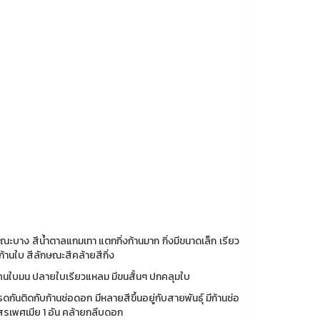
ลักษณะบาง สีน้ำตาลแกมเทา แตกกิ่งก้านมาก กิ่งมีขนาดเล็ก เรียว
ก้านใบ สีลักษณะสีคล้ายสีกิ่ง
 โคนใบมน ปลายใบเรียวแหลม มีขนสั้นๆ ปกคลุมใบ
นติดกับก้านช่อดอก มีหลายสีขึ้นอยู่กับสายพันธุ์ มีก้านช่อ
สรเพศเมีย 1 อัน คล้ายกลีบดอก