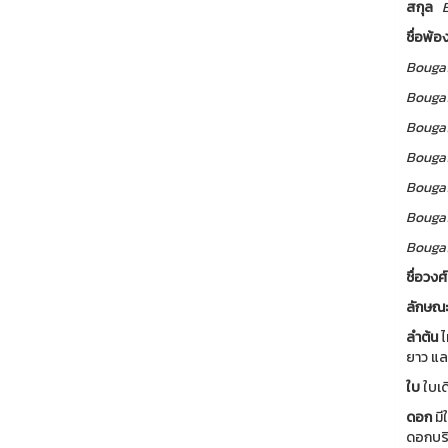
สกุล
ชื่อพ้อ
Bougai
Bougai
Bougai
Bougai
Bougai
Bougai
Bougai
ชื่อวงศ์
ลักษณ
ลำต้น
ไ
ยาว และ
ใบ
ใบเด
ดอก
มี
ดอกบริ