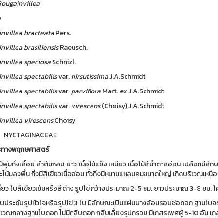
Bougainvillea
ง
nvillea
bracteata
Pers.
nvillea
brasiliensis
Raeusch.
nvillea
speciosa
Schnizl.
nvillea
spectabilis
var.
hirsutissima
J.A.Schmidt
nvillea
spectabilis
var.
parviflora
Mart. ex J.A.Schmidt
nvillea
spectabilis
var.
virescens
(Choisy) J.A.Schmidt
nvillea
virescens
Choisy
NYCTAGINACEAE
ะทางพฤกษศาสตร์
ม้พุ่มกึ่งเลื้อย ลำต้นกลม ยาว เนื้อไม้แข็ง เหนียว เนื้อไม้สีน้ำตาลอ่อน เปลือกมี
โน้มลงพื้น กิ่งมีสีเขียวเมื่ออ่อน ทั่วกิ่งมีหนามแหลมคมขนาดใหญ่ เกิดบริเวณเหนือ
ี่ยว ใบสีเขียวเข้มหรือสีด่าง รูปไข่ กว้างประมาณ 2-5 ซม. ยาวประมาณ 3-8 ซม.
ใบประดับรูปหัวใจหรือรูปไข่ 3 ใบ มีลักษณะเป็นแผ่นบางล้อมรอบช่อดอก ฐานใบจรดกั
เวณกลางฐานใบดอก ไม่มีกลีบดอก กลีบเลี้ยงรูปกรวย มีเกสรเพศผู้ 5-10 อัน เก