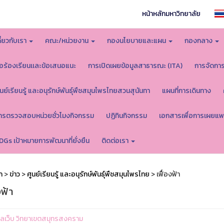
หน้าหลักมหาวิทยาลัย
กี่ยวกับเรา
คณะ/หน่วยงาน
กองนโยบายและแผน
กองกลาง
้อร้องเรียนเเละข้อเสนอแนะ
การเปิดเผยข้อมูลสาธารณะ (ITA)
การจัดกา
ูนย์เรียนรู้ และอนุรักษ์พันธุ์พืชสมุนไพรไทยสวนสุนันทา
แผนที่การเดินทาง
ารตรวจสอบหน่วยชั่วโมงกิจกรรม
ปฏิทินกิจกรรม
เอกสารเพื่อการเผยแพ
DGs เป้าหมายการพัฒนาที่ยั่งยืน
ติดต่อเรา
ก
>
ข่าว
>
ศูนย์เรียนรู้ และอนุรักษ์พันธุ์พืชสมุนไพรไทย
> เฟื่องฟ้า
งฟ้า
ูแลเว็บ วิทยาเขตสมุทรสงคราม