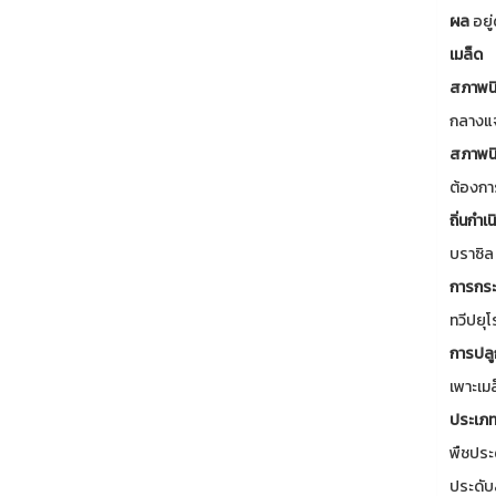
ผล
อยู
เมล็ด
สภาพนิ
กลางแจ
สภาพนิ
ต้องกา
ถิ่นกำเน
บราซิล
การกระ
ทวีปยุโ
การปลู
เพาะเมล
ประเภท
พืชประด
ประดับส