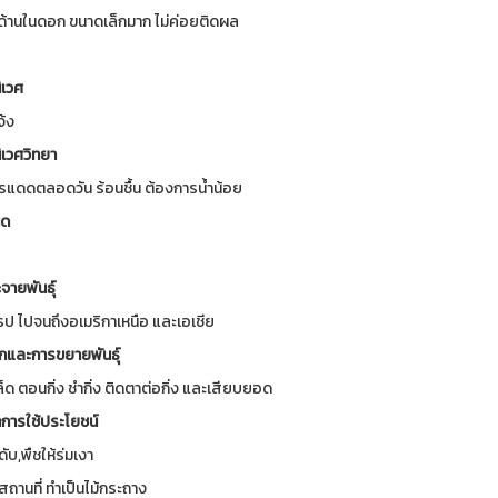
่ด้านในดอก ขนาดเล็กมาก ไม่ค่อยติดผล
เวศ
้ง
เวศวิทยา
รแดดตลอดวัน ร้อนชื้น ต้องการน้ำน้อย
ิด
จายพันธุ์
รป ไปจนถึงอเมริกาเหนือ และเอเชีย
กและการขยายพันธุ์
็ด ตอนกิ่ง ชำกิ่ง ติดตาต่อกิ่ง และเสียบยอด
การใช้ประโยชน์
ับ,พืชให้ร่มเงา
ถานที่ ทำเป็นไม้กระถาง