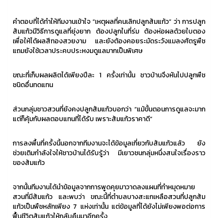
คำตอบที่ได้ทำให้ทีมงานเข้าใจ “เหตุผลที่คนเลิกปลูกส้มแก้ว” ว่า การปลูก
ส้มแก้วมีวิธีการดูแลที่ยุ่งยาก ต้องปลูกในที่ร่ม ต้องห่อผลด้วยใบตอง
เพื่อให้ได้ผลสีทองสวยงาม และยังต้องคอยระมัดระวังแมลงศัตรูพืช
แถมยังใช้เวลาประคบประหงมดูแลมากเป็นพิเศษ
ขณะที่เก็บผลผลิตได้เพียงปีละ 1 ครั้งเท่านั้น ชาวบ้านจึงหันไปปลูกพืช
ชนิดอื่นทดแทน
ส่วนกลุ่มชาวสวนที่ยังคงปลูกส้มแก้วบอกว่า “แม้ขั้นตอนการดูแลจะมาก
แต่ก็คุ้มกับผลตอบแทนที่ได้รับ เพราะส้มแก้วราคาดี”
การลงพื้นที่ครั้งนี้นอกจากทีมงานจะได้ข้อมูลเกี่ยวกับส้มแก้วแล้ว ยัง
ช่วยเติมกำลังใจให้ชาวบ้านได้รับรู้ว่า มีเยาวชนกลุ่มหนึ่งสนใจเรื่องราว
ของส้มแก้ว
จากนั้นทีมงานได้นำข้อมูลจากการพูดคุยมาวาดลงแผนที่ทำหมุดหมาย
สวนที่มีส้มแก้ว และพบว่า ขณะนี้ที่ตำบลบางสะแกเหลือสวนที่ปลูกส้ม
แก้วเป็นพืชหลักเพียง 7 แห่งเท่านั้น แต่ข้อมูลที่ได้ยังไม่เพียงพอต่อการ
ฟื้นชีวิตส้มแก้วให้กลับคืนมาอีกครั้ง