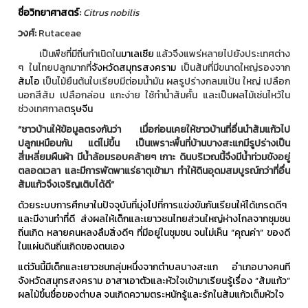
ชื่อวิทยาศาสตร์
:
Citrus nobilis
วงศ์:
Rutaceae
เป็นพืชที่มีถิ่นกำเนิดใน
มาเลเซีย
แล้วจึงแพร่หลายไปยังประเทศต่าง
ๆ ในไทยปลูกมากที่
จังหวัดสมุทรสงคราม
เป็นส้มที่มีขนาดใหญ่รองจาก
ส้มโอ
เป็นไม้ยืนต้นใบเรียบมีต่อมน้ำมัน ผลรูปร่างกลมแป้น ใหญ่ เปลือก
นอกสีส้ม เปลือกล่อน แกะง่าย ใช้ทำน้ำส้มคั้น และเป็นผลไม้เซ่นไหว้ใน
ช่วงเทศกาล
ตรุษจีน
“ชาวบ้านให้ข้อมูลตรงกันว่า เมื่อก่อนเคยให้ชาวบ้านที่อื่นนำส้มแก้วไป
ปลูกเหมือนกัน แต่ไม่ขึ้น เป็นเพราะพื้นที่บ้านบางสะแกมีรูปร่างเป็น
สี่เหลี่ยมผืนผ้า มีน้ำล้อมรอบคล้ายๆ เกาะ ดินบริเวณนี้จึงมีน้ำท่วมขังอยู่
ตลอดเวลา และมีการพัดพาแร่ธาตุเข้ามา ทำให้ดินอุดมสมบูรณ์กว่าที่อื่น
ส้มแก้วจึงเจริญเติบได้ดี”
ด้วยระบบการศึกษาในปัจจุบันที่มุ่งไปที่การแข่งขันกันเรียนให้ได้เกรดดีๆ
และมีงานทำที่ดี ส่งผลให้เด็กและเยาวชนไทยส่วนใหญ่ห่างไกลจากชุมชน
ถิ่นเกิด หลายคนหลงลืมสิ่งดีๆ ที่มีอยู่ในชุมชน จนไม่เห็น “คุณค่า” ของดี
ในแผ่นดินถิ่นเกิดของตนเอง
แต่วันนี้มีเด็กและเยาวชนกลุ่มหนึ่งจากตำบลบางสะแก อำเภอบางคนที
จังหวัดสมุทรสงคราม อาสาเอาตัวและหัวใจเข้ามาเรียนรู้เรื่อง “ส้มแก้ว”
ผลไม้ขึ้นชื่อของตำบล จนเกิดความตระหนักรู้และรักในส้มแก้วเต็มหัวใจ