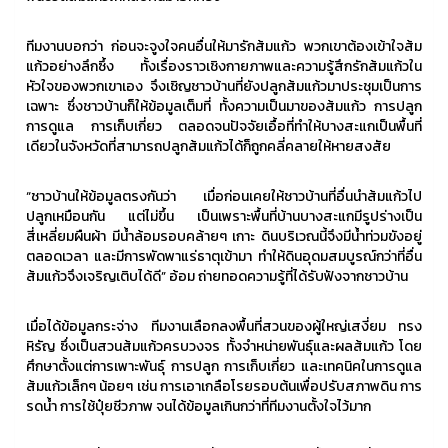
ทีมงานบอกว่า ก่อนจะจูงใจคนอื่นให้มารักส้มแก้ว พวกเขาต้องเข้าใจส้ม
แก้วอย่างลึกซึ้ง ทั้งเรื่องราวเชิงกายภาพและความรู้สึกรักส้มแก้วใน
หัวใจของพวกเขาเอง จึงเชิญชาวบ้านที่ยังปลูกส้มแก้วมาประชุมเป็นการ
เฉพาะ ซึ่งชาวบ้านก็ให้ข้อมูลเต็มที่ ทั้งความเป็นมาของส้มแก้ว การปลูก
การดูแล การเก็บเกี่ยว ตลอดจนปัจจัยเอื้อที่ทำให้บางสะแกเป็นพื้นที่
เดียวในจังหวัดที่สามารถปลูกส้มแก้วได้ก็ถูกคลี่คลายให้หายสงสัย
“ชาวบ้านให้ข้อมูลตรงกันว่า เมื่อก่อนเคยให้ชาวบ้านที่อื่นนำส้มแก้วไป
ปลูกเหมือนกัน แต่ไม่ขึ้น เป็นเพราะพื้นที่บ้านบางสะแกมีรูปร่างเป็น
สี่เหลี่ยมผืนผ้า มีน้ำล้อมรอบคล้ายๆ เกาะ ดินบริเวณนี้จึงมีน้ำท่วมขังอยู่
ตลอดเวลา และมีการพัดพาแร่ธาตุเข้ามา ทำให้ดินอุดมสมบูรณ์กว่าที่อื่น
ส้มแก้วจึงเจริญเติบได้ดี” อ้อม ถ่ายทอดความรู้ที่ได้รับฟังจากชาวบ้าน
เมื่อได้ข้อมูลกระจ่าง ทีมงานเลือกลงพื้นที่สวนของผู้ใหญ่เสงี่ยม ทรง
หิรัญ ซึ่งเป็นสวนส้มแก้วครบวงจร ทั้งจำหน่ายพันธุ์และผลส้มแก้ว โดย
ศึกษาตั้งแต่การเพาะพันธุ์ การปลูก การเก็บเกี่ยว และเทคนิคในการดูแล
ส้มแก้วเล็กๆ น้อยๆ เช่น การเอาเกลือโรยรอบต้นเพื่อปรับสภาพดิน การ
รดน้ำ การใช้ปุ๋ยชีวภาพ จนได้ข้อมูลเกินกว่าที่ทีมงานตั้งใจไว้มาก