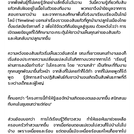
จากพืชพันธุ์ที่ไม่เคยรู้จักอย่างลึกซึ้งในวันวาน วันนี้ความรู้เกี่ยวกับส้ม
แก้วกลับฝังอยู่ในเนื้อในตัวของทีมงาน พวกเขาจึงนำข้อมูลจากการ
สอบถามชาวบ้าน และจากการลงศึกษาพื้นที่จริงมาเรียบเรียงเป็นไทม์
ไลน์ (Timeline) บอกเล่าเรื่องราวของส้มแก้วที่ถูกนำมาปลูกในเมืองไทย
ตั้งแต่สมัยรัชกาลที่ 2 เพื่อใช้จัดเวทีคืนข้อมูลสู่ชุมชน ด้วยหวังใจว่า การ
เปิดเผยข้อมูลที่ได้ศึกษามาจะกระตุ้นให้ชาวบ้านเห็นคุณค่าของส้มแก้ว
และหันกลับมาปลูกมากขึ้น
ความหวังของส้มแก้วเริ่มเห็นแววอันสดใส ขณะที่เยาวชนคนทำงานเองก็
เริ่มส่องประกายความเปลี่ยนแปลงไปในทิศทางบวกจากการได้ “เรียนรู้
ผ่านการลงมือทำจริง” ในโครงการ โดย “ความกล้า” เป็นทักษะที่ทีมงาน
ทุกคนถูกพัฒนาขึ้นทั่วหน้า จากสิ่งที่ไม่เคยทำก็ได้ทำ จากที่ไม่เคยพูดก็ได้
พูด รู้จักการสร้างปฏิสัมพันธ์กับชาวบ้านจนเกิดเป็นสัมพันธภาพที่ดี
ระหว่างเด็กและผู้ใหญ่
กิ๊กบอกว่า “โครงการนี้ทำให้รู้เธอจักบ้านเกิดของตนเองมากขึ้น สนิทสนม
กับคนในชุมชนกว่าแต่ก่อน”
ส่วนอ้อมบอกว่า การได้เรียนรู้วิถีชาวสวน ทำให้เธอหันมาช่วยเหลือ
ครอบครัวทำสวนมากขึ้น จากเมื่อก่อนตอนแม่ชวนไปสวนก็ไปบ้างไม่ไป
บ้าง เพราะเหนื่อยและร้อน แต่ตอนนี้แม้จะเหนื่อยร้อนแค่ไหนก็อยากไป