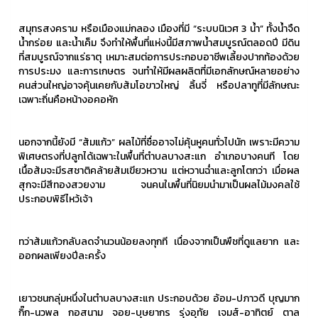
สมุทรสงคราม หรือเมืองแม่กลอง เมืองที่มี “ระบบนิเวศ 3 น้ำ” ทั้งน้ำจืด
น้ำกร่อย และน้ำเค็ม จึงทำให้พื้นที่แห่งนี้มีสภาพน้ำสมบูรณ์ตลอดปี มีดิน
ที่สมบูรณ์จากแร่ธาตุ เหมาะสมต่อการประกอบอาชีพเลี้ยงปากท้องด้วย
การประมง และการเกษตร จนทำให้มีผลผลิตที่มีเอกลักษณ์หลายอย่าง
คนส่วนใหญ่อาจคุ้นเคยกับส้มโอขาวใหญ่ ลิ้นจี่ หรือปลาทูที่มีลักษณะ
เฉพาะถิ่นคือหน้างอคอหัก
นอกจากนี้ยังมี “ส้มแก้ว” ผลไม้ที่ชื่ออาจไม่คุ้นหูคนทั่วไปนัก เพราะมีความ
พิเศษตรงที่ปลูกได้เฉพาะในพื้นที่ตำบลบางสะแก อำเภอบางคนที โดย
เนื้อส้มจะมีรสชาติคล้ายส้มเขียวหวาน แต่หวานฉ่ำและลูกโตกว่า เมื่อผล
สุกจะมีสีทองสวยงาม จนคนในพื้นที่นิยมนำมาเป็นผลไม้มงคลใช้
ประกอบพิธีไหว้เจ้า
ทว่าส้มแก้วกลับลดจำนวนน้อยลงทุกที เนื่องจากเป็นพืชที่ดูแลยาก และ
ออกผลเพียงปีละครั้ง
เยาวชนกลุ่มหนึ่งในตำบลบางสะแก ประกอบด้วย อ้อม-ปภาวดี บุญมาก
กิ๊ก-นวพล กอสนาม จอย-บุษยากร รุ่งอุทัย เจมส์-อาทิตย์ ตาล