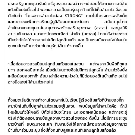
ประเสริฐ และศุดารัตน์ ศรีสุวรรณ มองว่า หากปล่อยให้สถานการณ์ส้ม
แก้วเป็นเช่นนี้ต่อไป พวกเขาอาจเป็นคนรุ่นสุดท้ายที่ได้เห็นส้มแก้ว จึงรวม
ตัวกันทำ “โครงการส้มแก้วต้อง STRONG” ภายใต้โครงการพลังเด็ก
และเยาวชนเพื่อการเรียนรู้ภูมิสังคมภาคตะวันตก สนับสนุนโดย
สำนักงานกองทุนสนับสนุนการสร้างเสริมสุขภาพ (สสส.) และมูลนิธิ
สยามกัมมาจล ธนาคารไทยพาณิชย์ จำกัด (มหาชน) โดยหวังว่าจะช่วย
เป็นกำลังใจให้ชาวสวนไม่เลิกปลูกส้มแก้ว และเป็นแรงบันดาลใจให้คนใน
ชุมชนหันกลับมาช่วยกันอนุรักษ์ส้มแก้วมากขึ้น
“เมื่อก่อนชาวสวนนิยมปลูกส้มแก้วแซมในสวน แต่เพราะเป็นพืชที่ดูแล
ยาก ออกผลปีละครั้ง เมื่อต้นไหนตายจึงไม่มีการปลูกเพิ่ม ส้มแก้วจึงยิ่ง
เหลือน้อยลงทุกที” อ้อม เล่าถึงความห่วงใยทีมีต่อของดีในบ้านเกิด จนไม่
อาจนิ่งเฉยให้ส้มแก้วหายไป
ทั้งหมดเริ่มต้นการทำงานโดยพากันไปเรียนรู้เรื่องส้มแก้วที่บ้านของกิ๊ก
สมาชิกในทีมที่ปลูกส้มแก้วแซมอยู่ในสวน พบข้อมูลที่น่าสนใจคือ ถ้าปี
ไหนส้มแก้วให้ผลดี ปีถัดไปต้นจะโทรม และออกผลน้อยลง แต่การจะรู้
จริงได้ต้องสอบถามข้อมูลจากชาวสวนโดยตรง ดังนั้น เมื่อมีการประชุม
ชาวบ้านที่ อบต.บางสะแก ทีมงานจึงใช้โอกาสนี้สอบถามข้อมูลจากชาว
บ้านที่มาร่วมประชุม ซึ่งมีทั้งคนที่ปลูกและคนที่เลิกปลูกส้มแก้วแล้ว