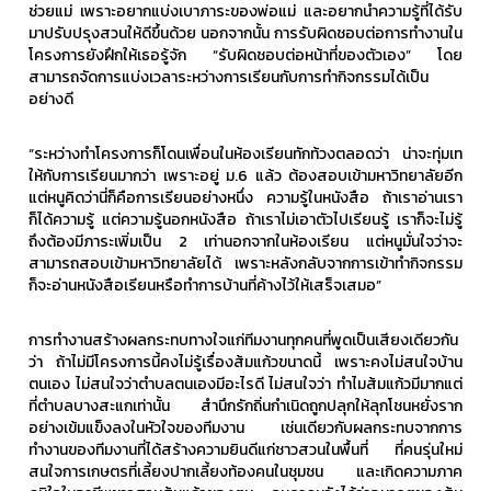
ช่วยแม่ เพราะอยากแบ่งเบาภาระของพ่อแม่ และอยากนำความรู้ที่ได้รับ
มาปรับปรุงสวนให้ดีขึ้นด้วย นอกจากนั้น การรับผิดชอบต่อการทำงานใน
โครงการยังฝึกให้เธอรู้จัก “รับผิดชอบต่อหน้าที่ของตัวเอง” โดย
สามารถจัดการแบ่งเวลาระหว่างการเรียนกับการทำกิจกรรมได้เป็น
อย่างดี
“ระหว่างทำโครงการก็โดนเพื่อนในห้องเรียนทักท้วงตลอดว่า น่าจะทุ่มเท
ให้กับการเรียนมากว่า เพราะอยู่ ม.6 แล้ว ต้องสอบเข้ามหาวิทยาลัยอีก
แต่หนูคิดว่านี่ก็คือการเรียนอย่างหนึ่ง ความรู้ในหนังสือ ถ้าเราอ่านเรา
ก็ได้ความรู้ แต่ความรู้นอกหนังสือ ถ้าเราไม่เอาตัวไปเรียนรู้ เราก็จะไม่รู้
ถึงต้องมีภาระเพิ่มเป็น 2 เท่านอกจากในห้องเรียน แต่หนูมั่นใจว่าจะ
สามารถสอบเข้ามหาวิทยาลัยได้ เพราะหลังกลับจากการเข้าทำกิจกรรม
ก็จะอ่านหนังสือเรียนหรือทำการบ้านที่ค้างไว้ให้เสร็จเสมอ”
การทำงานสร้างผลกระทบทางใจแก่ทีมงานทุกคนที่พูดเป็นเสียงเดียวกัน
ว่า ถ้าไม่มีโครงการนี้คงไม่รู้เรื่องส้มแก้วขนาดนี้ เพราะคงไม่สนใจบ้าน
ตนเอง ไม่สนใจว่าตำบลตนเองมีอะไรดี ไม่สนใจว่า ทำไมส้มแก้วมีมากแต่
ที่ตำบลบางสะแกเท่านั้น สำนึกรักถิ่นกำเนิดถูกปลุกให้ลุกโชนหยั่งราก
อย่างเข้มแข็งลงในหัวใจของทีมงาน เช่นเดียวกับผลกระทบจากการ
ทำงานของทีมงานที่ได้สร้างความยินดีแก่ชาวสวนในพื้นที่ ที่คนรุ่นใหม่
สนใจการเกษตรที่เลี้ยงปากเลี้ยงท้องคนในชุมชน และเกิดความภาค