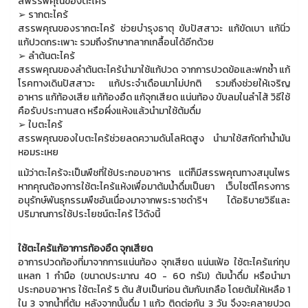
สพรรพคุณของตะไคร้
➢ รากตะไคร้
สรรพคุณของรากตะไคร้ ช่วยบำรุงธาตุ ขับปัสสาวะ แก้ขัดเบา แก้นิ่ว
แก้ปวดกระเพาะ รวมถึงรักษากลากเกลื้อนได้อีกด้วย
➢ ลำต้นตะไคร้
สรรพคุณของลำต้นตะไคร้นำมาใช้แก้ปวด จากการปวดข้อและฟกช้ำ แก้
โรคทางเดินปัสสาวะ แก้ประจำเดือนมาไม่ปกติ รวมถึงช่วยให้เจริญ
อาหาร แก้ท้องเสีย แก้ท้องอืด แก้จุกเสียด แน่นท้อง ขับลมในลำไส้ วิธีใช้
คือรับประทานสด หรือผึ่งแห้งแล้วนำมาใช้ต้มดื่ม
➢ ใบตะไคร้
สรรพคุณของใบตะไคร้ช่วยลดความดันโลหิตสูง นำมาใช้สกัดทำน้ำมัน
หอมระเหย
แม้ว่าตะไคร้จะเป็นพืชที่ใช้ประกอบอาหาร แต่ก็มีสรรพคุณทางสมุนไพร
หากคุณต้องการใช้ตะไคร้แห้งเพื่อมาต้มน้ำดื่มเป็นยา เว็บไซต์โครงการ
อนุรักษ์พันธุกรรมพืชอันเนื่องมาจากพระราชดำริฯ ได้อธิบายวิธีและ
ปริมาณการใช้ประโยชน์ตะไคร้ ไว้ดังนี้
ใช้ตะไคร้แก้อาการท้องอืด จุกเสียด
อาการปวดท้องที่มาจากการแน่นท้อง จุกเสียด แน่นเฟ้อ ใช้ตะไคร้แก่ทุบ
แหลก 1 กำมือ (ขนาดประมาณ 40 - 60 กรัม) ต้มน้ำดื่ม หรือนำมา
ประกอบอาหาร ใช้ตะไคร้ 5 ต้น สับเป็นท่อน ต้มกับเกลือ โดยต้มให้เหลือ 1
ใน 3 จากน้ำที่ต้ม หลังจากนั้นดื่ม 1 แก้ว ติดต่อกัน 3 วัน จึงจะคลายปวด