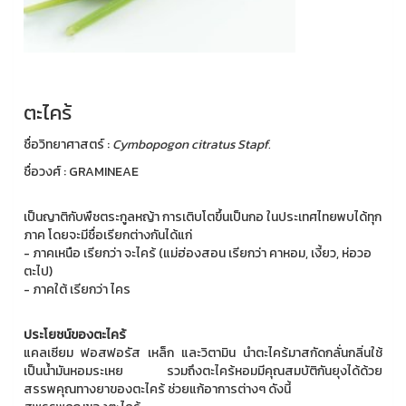
ตะไคร้
ชื่อวิทยาศาสตร์ :
Cymbopogon citratus Stapf.
ชื่อวงศ์ : GRAMINEAE
เป็นญาติกับพืชตระกูลหญ้า การเติบโตขึ้นเป็นกอ ในประเทศไทยพบได้ทุก
ภาค โดยจะมีชื่อเรียกต่างกันได้แก่
- ภาคเหนือ เรียกว่า จะไคร้ (แม่ฮ่องสอน เรียกว่า คาหอม, เงี้ยว, ห่อวอ
ตะไป)
- ภาคใต้ เรียกว่า ไคร
ประโยชน์ของตะไคร้
แคลเซียม ฟอสฟอรัส เหล็ก และวิตามิน นำตะไคร้มาสกัดกลั่นกลิ่นใช้
เป็นน้ำมันหอมระเหย รวมถึงตะไคร้หอมมีคุณสมบัติกันยุงได้ด้วย
สรรพคุณทางยาของตะไคร้ ช่วยแก้อาการต่างๆ ดังนี้