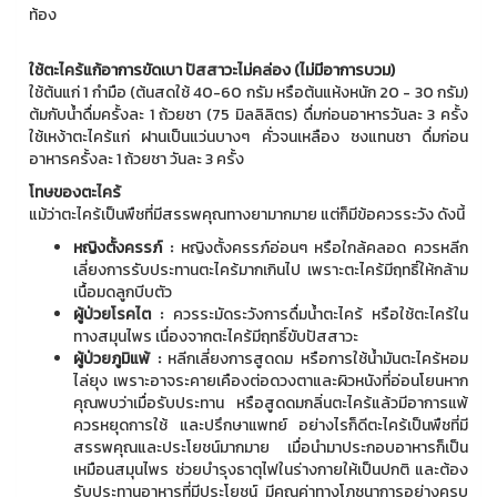
ท้อง
ใช้ตะไคร้แก้อาการขัดเบา ปัสสาวะไม่คล่อง (ไม่มีอาการบวม)
ใช้ต้นแก่ 1 กำมือ (ต้นสดใช้ 40-60 กรัม หรือต้นแห้งหนัก 20 - 30 กรัม)
ต้มกับน้ำดื่มครั้งละ 1 ถ้วยชา (75 มิลลิลิตร) ดื่มก่อนอาหารวันละ 3 ครั้ง
ใช้เหง้าตะไคร้แก่ ฝานเป็นแว่นบางๆ คั่วจนเหลือง ชงแทนชา ดื่มก่อน
อาหารครั้งละ 1 ถ้วยชา วันละ 3 ครั้ง
โทษของตะไคร้
แม้ว่าตะไคร้เป็นพืชที่มีสรรพคุณทางยามากมาย แต่ก็มีข้อควรระวัง ดังนี้
หญิงตั้งครรภ์ :
หญิงตั้งครรภ์อ่อนๆ หรือใกล้คลอด ควรหลีก
เลี่ยงการรับประทานตะไคร้มากเกินไป เพราะตะไคร้มีฤทธิ์ให้กล้าม
เนื้อมดลูกบีบตัว
ผู้ป่วยโรคไต :
ควรระมัดระวังการดื่มน้ำตะไคร้ หรือใช้ตะไคร้ใน
ทางสมุนไพร เนื่องจากตะไคร้มีฤทธิ์ขับปัสสาวะ
ผู้ป่วยภูมิแพ้ :
หลีกเลี่ยงการสูดดม หรือการใช้น้ำมันตะไคร้หอม
ไล่ยุง เพราะอาจระคายเคืองต่อดวงตาและผิวหนังที่อ่อนโยนหาก
คุณพบว่าเมื่อรับประทาน หรือสูดดมกลิ่นตะไคร้แล้วมีอาการแพ้
ควรหยุดการใช้ และปรึกษาแพทย์ อย่างไรก็ดีตะไคร้เป็นพืชที่มี
สรรพคุณและประโยชน์มากมาย เมื่อนำมาประกอบอาหารก็เป็น
เหมือนสมุนไพร ช่วยบำรุงธาตุไฟในร่างกายให้เป็นปกติ และต้อง
รับประทานอาหารที่มีประโยชน์ มีคุณค่าทางโภชนาการอย่างครบ