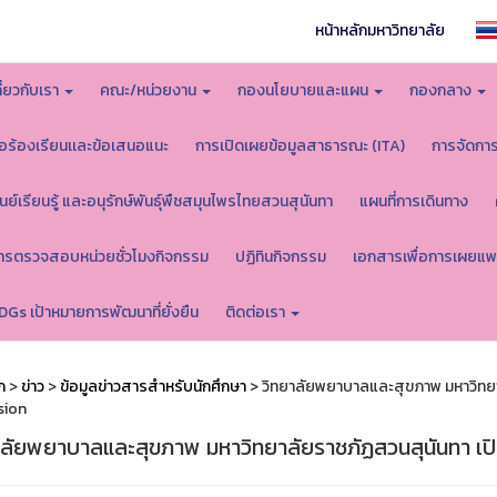
หน้าหลักมหาวิทยาลัย
กี่ยวกับเรา
คณะ/หน่วยงาน
กองนโยบายและแผน
กองกลาง
้อร้องเรียนเเละข้อเสนอแนะ
การเปิดเผยข้อมูลสาธารณะ (ITA)
การจัดกา
ูนย์เรียนรู้ และอนุรักษ์พันธุ์พืชสมุนไพรไทยสวนสุนันทา
แผนที่การเดินทาง
ารตรวจสอบหน่วยชั่วโมงกิจกรรม
ปฏิทินกิจกรรม
เอกสารเพื่อการเผยแพ
DGs เป้าหมายการพัฒนาที่ยั่งยืน
ติดต่อเรา
ก
>
ข่าว
>
ข้อมูลข่าวสารสำหรับนักศึกษา
> วิทยาลัยพยาบาลและสุขภาพ มหาวิทยาล
sion
าลัยพยาบาลและสุขภาพ มหาวิทยาลัยราชภัฏสวนสุนันทา เปิ