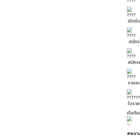
เปิดรั
สมัครได
สมัครอ
รายละเ
ใบราย
เริ่มต้
#พยาบ