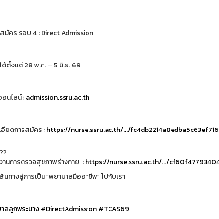
บสมัคร รอบ 4 : Direct Admission
้ตั้งแต่ 28 พ.ค. – 5 มิ.ย. 69
อนไลน์ :
admission.ssru.ac.th
อียดการสมัคร :
https://nurse.ssru.ac.th/.../fc4db2214a8edba5c63ef71
งานการตรวจสุขภาพร่างกาย :
https://nurse.ssru.ac.th/.../cf60f477934
นเส้นทางสู่การเป็น “พยาบาลมืออาชีพ” ไปกับเรา
าลลูกพระนาง
#DirectAdmission
#TCAS69