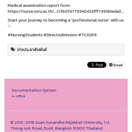
Medical examination report form:
https://nurse.ssru.ac.th/.../cf60f4779340424fff7491d4eda3...
Start your journey to becoming a “professional nurse” with us
✨
#NursingStudents #DirectAdmission #TCAS69
ข่าวประชาสัมพันธ์
Email
Documentation System
e-office
© 2012-2016 Suan Sunandha Rajabhat University, 1 U-
Thong nok Road, Dusit, Bangkok 10300 Thailand