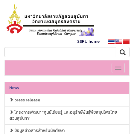
SSRU home
Toggle
navigati
News
press release
โครงการพัฒนา “ศูนย์เรียนรู้ และอนุรักษ์พันธุ์พืชสมุนไพรไทย
สวนสุนันทา”
ข้อมูลข่าวสารสำหรับนักศึกษา