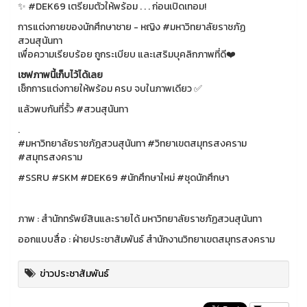
✨ #DEK69 เตรียมตัวให้พร้อม . . . ก่อนเปิดเทอม!
การแต่งกายของนักศึกษาชาย - หญิง #มหาวิทยาลัยราชภัฏ
สวนสุนันทา
เพื่อความเรียบร้อย ถูกระเบียบ และเสริมบุคลิกภาพที่ดี❤️
เซฟภาพนี้เก็บไว้ได้เลย
เช็กการแต่งกายให้พร้อม ครบ จบในภาพเดียว ✅
แล้วพบกันที่รั้ว #สวนสุนันทา
.
#มหาวิทยาลัยราชภัฏสวนสุนันทา #วิทยาเขตสมุทรสงคราม
#สมุทรสงคราม
#SSRU #SKM #DEK69 #นักศึกษาใหม่ #ชุดนักศึกษา
ภาพ : สำนักทรัพย์สินและรายได้ มหาวิทยาลัยราชภัฏสวนสุนันทา
ออกแบบสื่อ : ฝ่ายประชาสัมพันธ์ สำนักงานวิทยาเขตสมุทรสงคราม
ข่าวประชาสัมพันธ์