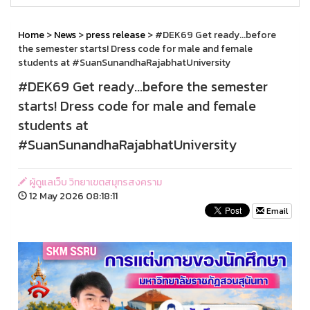
Home
>
News
>
press release
> #DEK69 Get ready...before
the semester starts! Dress code for male and female
students at #SuanSunandhaRajabhatUniversity
#DEK69 Get ready...before the semester
starts! Dress code for male and female
students at
#SuanSunandhaRajabhatUniversity
ผู้ดูแลเว็บ วิทยาเขตสมุทรสงคราม
12 May 2026 08:18:11
Email