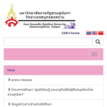
SSRU home
Toggle
navigati
News
press release
โครงการพัฒนา “ศูนย์เรียนรู้ และอนุรักษ์พันธุ์พืชสมุนไพรไทย
สวนสุนันทา”
ข้อมูลข่าวสารสำหรับนักศึกษา