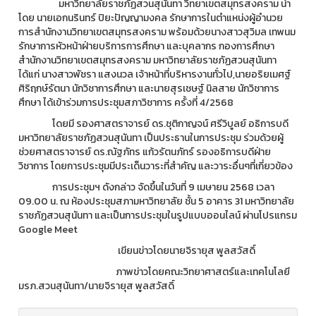
มหาวิทยาลัยราชภัฏสวนสุนันทา วิทยาเขตสมุทรสงคราม นำ
โดย นายเอกนรินทร์ ปิยะปัญญามงคล รักษาการในตำแหน่งผู้อำนวย
การสำนักงานวิทยาเขตสมุทรสงคราม พร้อมด้วยนางสาวสุวิมล เทพนม
รักษาการหัวหน้าฝ่ายบริการการศึกษา และบุคลากร กองการศึกษา
สำนักงานวิทยาเขตสมุทรสงคราม มหาวิทยาลัยราชภัฏสวนสุนันทา
ได้แก่ นางสาวพัชรา แสงนวล เจ้าหน้าที่บริหารงานทั่วไป,นายอริยเมศฐ์
ศิริฤกษ์รัตนา นักวิชาการศึกษา และนายสุรเชษฐ์ นิลสาย นักวิชาการ
ศึกษา ได้เข้าร่วมการประชุมสภาวิชาการ ครั้งที่ 4/2568
โดยมี รองศาสตราจารย์ ดร.ชุติกาญจน์ ศรีวิบูลย์ อธิการบดี
มหาวิทยาลัยราชภัฏสวนสุนันทา เป็นประธานในการประชุม ร่วมด้วยผู้
ช่วยศาสตราจารย์ ดร.ณัฐภัทร แก้วรัตนภัทร์ รองอธิการบดีฝ่าย
วิชาการ โดยการประชุมมีประเด็นวาระที่สำคัญ และวาระอื่นๆที่เกี่ยวข้อง
การประชุมฯ ดังกล่าว จัดขึ้นในวันที่ 9 เมษายน 2568 เวลา
09.00 น. ณ ห้องประชุมสภามหาวิทยาลัย ชั้น 5 อาคาร 31 มหาวิทยาลัย
ราชภัฏสวนสุนันทา และเป็นการประชุมในรูปแบบออนไลน์ ผ่านโปรแกรม
Google Meet
เขียนข่าวโดยนายจิรายุส พูลสวัสดิ์
ภาพข่าวโดยคณะวิทยาศาสตร์และเทคโนโลยี
มรภ.สวนสุนันทา/นายจิรายุส พูลสวัสดิ์