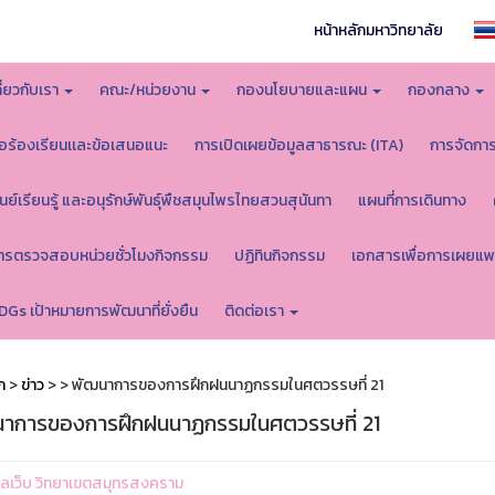
หน้าหลักมหาวิทยาลัย
กี่ยวกับเรา
คณะ/หน่วยงาน
กองนโยบายและแผน
กองกลาง
้อร้องเรียนเเละข้อเสนอแนะ
การเปิดเผยข้อมูลสาธารณะ (ITA)
การจัดกา
ูนย์เรียนรู้ และอนุรักษ์พันธุ์พืชสมุนไพรไทยสวนสุนันทา
แผนที่การเดินทาง
ารตรวจสอบหน่วยชั่วโมงกิจกรรม
ปฏิทินกิจกรรม
เอกสารเพื่อการเผยแพ
DGs เป้าหมายการพัฒนาที่ยั่งยืน
ติดต่อเรา
ก
>
ข่าว
>
> พัฒนาการของการฝึกฝนนาฏกรรมในศตวรรษที่ 21
าการของการฝึกฝนนาฏกรรมในศตวรรษที่ 21
ูแลเว็บ วิทยาเขตสมุทรสงคราม