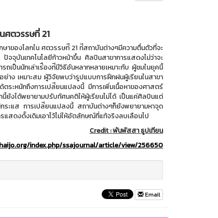
ศตวรรษที่ 21
องโลกใน ศตวรรษท่ี 21 ท่ีสถาบันต่างๆมีความตื่นตัวที่จะ
ัจจุบันเทคโนโลยีก้าวหน้าขึ้น ศิลปินสาขาการแสดงไม่ว่าจะ
ถเป็นนักเล่าเร่ืองท่ีมีวิธีอันหลากหลายเหมาะกับ ผู้ชมในยุคนี้
ย่าง เหมาะสม ผู้วิจัยพบว่ารูปแบบการฝึกฝนผู้เรียนในสาขา
ตระหนักถึงการเปล่ียนแปลงนี้ มีการเพิ่มเนื้อหาของศาสตร์
ี้ยังได้พยายามปรับทัศนคติให้ผู้เรียนไม่ได้ เป็นแค่ศิลปินแต่
ใต้กระแส การเปล่ียนแปลงนี้ สถาบันต่างๆก็ยังพยายามหาจุด
แสดงด้ังเดิมเอาไว้ไม่ให้อัตลักษณ์ที่แท้จริงลบเลือนไป
Credit :
พันพัสสา ธูปเทียน
thaijo.org/index.php/ssajournal/article/view/256650
Email