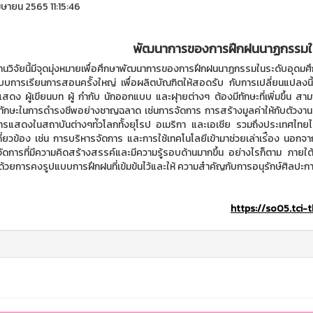
มษายน 2565 11:15:46
พัฒนาการของการฝึกฝนนาฏกรรมใน
ัยนี้มีจุดมุ่งหมายเพื่อศึกษาพัฒนาการของการฝึกฝนนาฏกรรมในระดับอุดมศึกษาข
บบการเรียนการสอนคร้ังใหญ่ เพื่อผลิตบัณฑิตให้สอดรับ กับการเปลี่ยนแปลงนี้ ป
แสดง ผู้เขียนบท ผู้ กํากับ นักออกแบบ และฝุายต่างๆ ต้องมีทักษะที่เพิ่มขึ้น สามาร
ทักษะในการดํารงชีพอย่างชาญฉลาด เช่นการจัดการ การสร้างมูลค่าให้กับตัวงานอ
ารแสดงในสถาบันต่างๆท่ัวโลกท้ังยุโรป อเมริกา และเอเชีย รวมถึงประเทศไทยได้
่เกี่ยวข้อง เช่น การบริหารจัดการ และการใช้เทคโนโลยีเข้ามาช่วยเล่าเร่ือง นอกจากน
กจัดการที่มีความคิดสร้างสรรค์และมีความรู้รอบด้านมากขึ้น อย่างไรก็ตาม ภาย
้วยการคงรูปแบบการฝึกฝนที่เข้มข้นไว้และให้ ความสําคัญกับการอนุรักษ์ศิลปะการ
https://so05.tci-