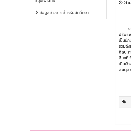
สมุนไพรไทย
21 เ
ข้อมูลข่าวสารสำหรับนักศึกษา
งานวิจ
ปรับระ
เป็นนัก
รวมถึง
ศิลปะก
อื่นๆที
เป็นนั
สมดุล ด