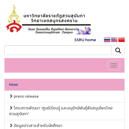
SSRU home
Toggle
navigati
News
press release
โครงการพัฒนา “ศูนย์เรียนรู้ และอนุรักษ์พันธุ์พืชสมุนไพรไทย
สวนสุนันทา”
ข้อมูลข่าวสารสำหรับนักศึกษา