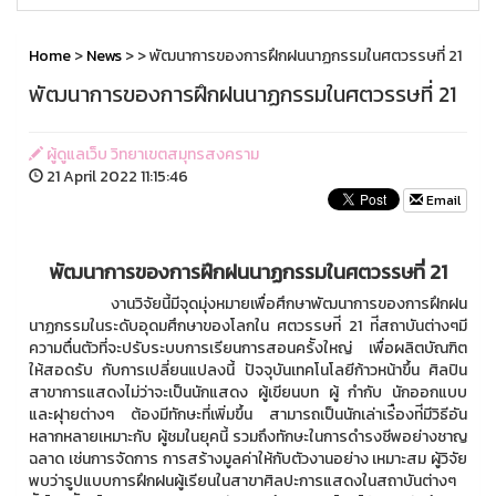
Home
>
News
>
> พัฒนาการของการฝึกฝนนาฏกรรมในศตวรรษที่ 21
พัฒนาการของการฝึกฝนนาฏกรรมในศตวรรษที่ 21
ผู้ดูแลเว็บ วิทยาเขตสมุทรสงคราม
21 April 2022 11:15:46
Email
พัฒนาการของการฝึกฝนนาฏกรรมในศตวรรษที่ 21
งานวิจัยนี้มีจุดมุ่งหมายเพื่อศึกษาพัฒนาการของการฝึกฝน
นาฏกรรมในระดับอุดมศึกษาของโลกใน ศตวรรษท่ี 21 ท่ีสถาบันต่างๆมี
ความตื่นตัวที่จะปรับระบบการเรียนการสอนคร้ังใหญ่ เพื่อผลิตบัณฑิต
ให้สอดรับ กับการเปลี่ยนแปลงนี้ ปัจจุบันเทคโนโลยีก้าวหน้าขึ้น ศิลปิน
สาขาการแสดงไม่ว่าจะเป็นนักแสดง ผู้เขียนบท ผู้ กํากับ นักออกแบบ
และฝุายต่างๆ ต้องมีทักษะที่เพิ่มขึ้น สามารถเป็นนักเล่าเร่ืองท่ีมีวิธีอัน
หลากหลายเหมาะกับ ผู้ชมในยุคนี้ รวมถึงทักษะในการดํารงชีพอย่างชาญ
ฉลาด เช่นการจัดการ การสร้างมูลค่าให้กับตัวงานอย่าง เหมาะสม ผู้วิจัย
พบว่ารูปแบบการฝึกฝนผู้เรียนในสาขาศิลปะการแสดงในสถาบันต่างๆ