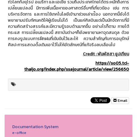
ท่ัวโลกท้ังยุโรป อเมริกา และเอเชีย รวมถึงประเทศไทยได้ตระหนักถึงการ
เปล่ียนแปลงนี้ มีการเพิ่มเนื้อหาของศาสตร์อื่นๆที่เกี่ยวข้อง เช่น การ
บริหารจัดการ และการใช้เทคโนโลยีเข้ามาช่วยเล่าเร่ือง นอกจากนี้ยังได้
พยายามปรับทัศนคติให้ผู้เรียนไม่ได้ เป็นแค่ศิลปินแต่เป็นนักจัดการที่มี
ความคิดสร้างสรรค์และมีความรู้รอบด้านมากขึ้น อย่างไรก็ตาม ภายใต้
กระแส การเปล่ียนแปลงนี้ สถาบันต่างๆก็ยังพยายามหาจุดสมดุล ด้วย
การคงรูปแบบการฝึกฝนที่เข้มข้นไว้และให้ ความสําคัญกับการอนุรักษ์
ศิลปะการแสดงด้ังเดิมเอาไว้ไม่ให้อัตลักษณ์ที่แท้จริงลบเลือนไป
Credit :
พันพัสสา ธูปเทียน
https://so05.tci-
thaijo.org/index.php/ssajournal/article/view/256650
Email
Documentation System
e-office