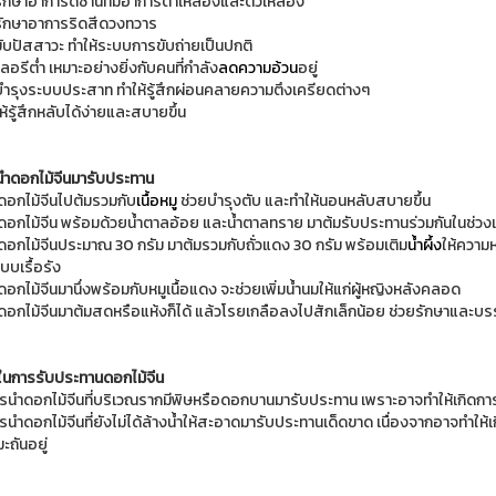
รักษาอาการดีซ่านที่มีอาการตาเหลืองและตัวเหลือง
รักษาอาการริดสีดวงทวาร
ขับปัสสาวะ ทำให้ระบบการขับถ่ายเป็นปกติ
ลอรีต่ำ เหมาะอย่างยิ่งกับคนที่กำลัง
ลดความอ้วน
อยู่
บำรุงระบบประสาท ทำให้รู้สึกผ่อนคลายความตึงเครียดต่างๆ
ห้รู้สึกหลับได้ง่ายและสบายขึ้น
รนำดอกไม้จีนมารับประทาน
ำดอกไม้จีนไปต้มรวมกับ
เนื้อหมู
ช่วยบำรุงตับ และทำให้นอนหลับสบายขึ้น
ำดอกไม้จีน พร้อมด้วยน้ำตาลอ้อย และน้ำตาลทราย มาต้มรับประทานร่วมกันในช่วงเช
ำดอกไม้จีนประมาณ 30 กรัม มาต้มรวมกับถั่วแดง 30 กรัม พร้อมเติม
น้ำผึ้ง
ให้ความห
บบเรื้อรัง
ดอกไม้จีนมานึ่งพร้อมกับหมูเนื้อแดง จะช่วยเพิ่มน้ำนมให้แก่ผู้หญิงหลังคลอด
ำดอกไม้จีนมาต้มสดหรือแห้งก็ได้ แล้วโรยเกลือลงไปสักเล็กน้อย ช่วยรักษาและบ
มในการรับประทานดอกไม้จีน
วรนำดอกไม้จีนที่บริเวณรากมีพิษหรือดอกบานมารับประทาน เพราะอาจทำให้เกิดการอ
รนำดอกไม้จีนที่ยังไม่ได้ล้างน้ำให้สะอาดมารับประทานเด็ดขาด เนื่องจากอาจทำให้
ถันอยู่