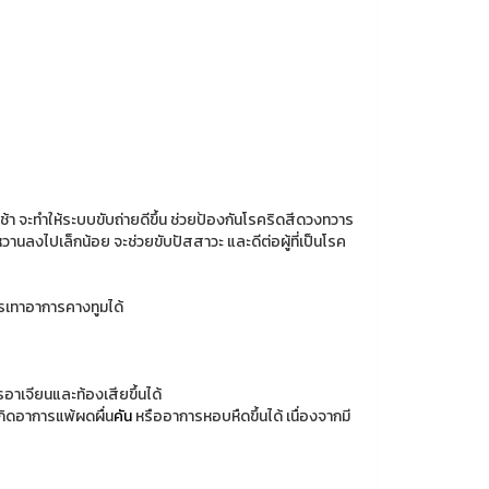
้า จะทำให้ระบบขับถ่ายดีขึ้น ช่วยป้องกันโรคริดสีดวงทวาร
วานลงไปเล็กน้อย จะช่วยขับปัสสาวะ และดีต่อผู้ที่เป็นโรค
รรเทาอาการคางทูมได้
าเจียนและท้องเสียขึ้นได้
เกิดอาการแพ้ผดผื่น
คัน
หรืออาการหอบหืดขึ้นได้ เนื่องจากมี