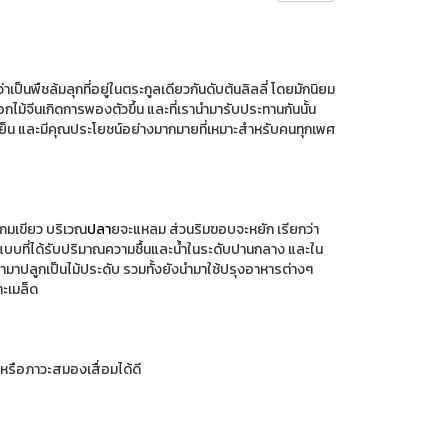
้ว่าเป็นพืชล้มลุกที่อยู่ในตระกูลเดียวกันดับต้นลิลลี่ โดยมักนิยม
อกไม้จีนเกิดการพองตัวขึ้น และที่เรานำมารับประทานกันนั้น
ธิ์เย็น และมีคุณประโยชน์อย่างมากมายที่เหมาะสำหรับคนทุกเพศ
แกมเขียว บริเวณ
ปลา
ยจะแหลม ส่วนริมขอบจะหยัก เรียกว่า
บที่ได้รับปริมาณความชื้นและน้ำในระดับปานกลาง และใน
นำมาปลูกเป็นไม้ประดับ รวมทั้งยังนำมาใช้ปรุงอาหารต่างๆ
ะเมล็ด
 หรือภาวะสมองเสื่อมได้ดี