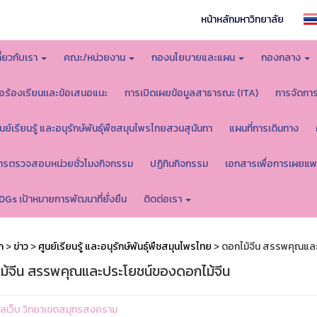
หน้าหลักมหาวิทยาลัย
กี่ยวกับเรา
คณะ/หน่วยงาน
กองนโยบายและแผน
กองกลาง
้อร้องเรียนเเละข้อเสนอแนะ
การเปิดเผยข้อมูลสาธารณะ (ITA)
การจัดกา
ูนย์เรียนรู้ และอนุรักษ์พันธุ์พืชสมุนไพรไทยสวนสุนันทา
แผนที่การเดินทาง
ารตรวจสอบหน่วยชั่วโมงกิจกรรม
ปฏิทินกิจกรรม
เอกสารเพื่อการเผยแพ
DGs เป้าหมายการพัฒนาที่ยั่งยืน
ติดต่อเรา
ก
>
ข่าว
>
ศูนย์เรียนรู้ และอนุรักษ์พันธุ์พืชสมุนไพรไทย
> ดอกไม้จีน สรรพคุณและ
ม้จีน สรรพคุณและประโยชน์ของดอกไม้จีน
ูแลเว็บ วิทยาเขตสมุทรสงคราม