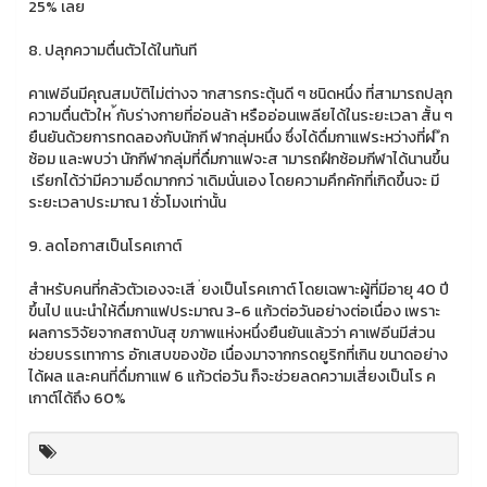
25% เลย
8. ปลุกความตื่นตัวได้ในทันที
คาเฟอีนมีคุณสมบัติไม่ต่างจ ากสารกระตุ้นดี ๆ ชนิดหนึ่ง ที่สามารถปลุก
ความตื่นตัวให ้กับร่างกายที่อ่อนล้า หรืออ่อนเพลียได้ในระยะเวลา สั้น ๆ
ยืนยันด้วยการทดลองกับนักกี ฬากลุ่มหนึ่ง ซึ่งได้ดื่มกาแฟระหว่างที่ฝ ึก
ซ้อม และพบว่า นักกีฬากลุ่มที่ดื่มกาแฟจะส ามารถฝึกซ้อมกีฬาได้นานขึ้น
เรียกได้ว่ามีความอึดมากกว่ าเดิมนั่นเอง โดยความคึกคักที่เกิดขึ้นจะ มี
ระยะเวลาประมาณ 1 ชั่วโมงเท่านั้น
9. ลดโอกาสเป็นโรคเกาต์
สำหรับคนที่กลัวตัวเองจะเสี ่ยงเป็นโรคเกาต์ โดยเฉพาะผู้ที่มีอายุ 40 ปี
ขึ้นไป แนะนำให้ดื่มกาแฟประมาณ 3-6 แก้วต่อวันอย่างต่อเนื่อง เพราะ
ผลการวิจัยจากสถาบันสุ ขภาพแห่งหนึ่งยืนยันแล้วว่า คาเฟอีนมีส่วน
ช่วยบรรเทาการ อักเสบของข้อ เนื่องมาจากกรดยูริกที่เกิน ขนาดอย่าง
ได้ผล และคนที่ดื่มกาแฟ 6 แก้วต่อวัน ก็จะช่วยลดความเสี่ยงเป็นโร ค
เกาต์ได้ถึง 60%