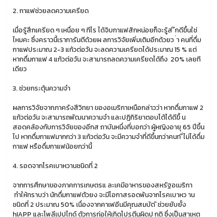
2. กาแฟช่วยลดความเครียด
เมื่อรู้สึกเครียด ๆ เหนื่อย ๆ ทีไร ได้จิบกาแฟสักหน่อยก็จะรู้ส ึกดีขึ้นใช่
ไหมคะ ซึ่งคราวนี้เราการันตีด้วยผ ลการวิจัยเพิ่มเติมอีกด้วยว ่า คนที่ดื่ม
กาแฟประมาณ 2-3 แก้วต่อวัน จะลดความเครียดได้ประมาณ 15 % แต่
หากดื่มกาแฟ 4 แก้วต่อวัน จะสามารถลดความเครียดได้ถึง 20% เลยที
เดียว
3. ช่วยกระตุ้นความจำ
ผลการวิจัยจากภาครังสีวิทยา ของอเมริกาเหนือกล่าวว่า หากดื่มกาแฟ 2
แก้วต่อวัน จะสามารถพัฒนาความจำ และปฏิกิริยาตอบโต้ได้ดีขึ้ น
สอดคล้องกับการวิจัยของอีกส ถาบันหนึ่งที่บอกว่า ผู้หญิงอายุ 65 ปีขึ้น
ไป หากดื่มกาแฟมากกว่า 3 แก้วต่อวัน จะมีความจำที่ดีขึ้นกว่าคนท ี่ไม่ได้ดื่ม
กาแฟ หรือดื่มกาแฟน้อยกว่านี้
4. รอดจากโรคเบาหวานชนิดที่ 2
จากการศึกษาของภาคการเกษตรแ ละเคมีอาหารของสหรัฐอเมริกา
ทำให้ทราบว่า นักดื่มกาแฟตัวยง จะมีโอกาสรอดพ้นจากโรคเบาหว าน
ชนิดที่ 2 ประมาณ 50% เนื่องจากคาเฟอีนมีคุณสมบัต ิช่วยยับยั้ง
hIAPP และโพลีเปปไทด์ ตัวการก่อให้เกิดโปรตีนผิดป กติ ซึ่งเป็นสาเหตุ