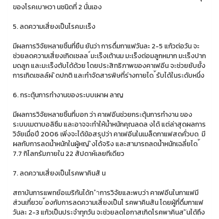
ของโรคเบาหวา นชนิดที่ 2 นั่นเอง
5. ลดความเสี่ยงเป็นโรคมะเร็ง
มีผลการวิจัยหลายชิ้นที่ยืน ยันว่า การดื่มกาแฟวันละ 2-5 แก้วต่อวัน จะ
ช่วยลดความเสี่ยงเกิดเซลล ์มะเร็งเต้านม มะเร็งต่อมลูกหมาก มะเร็งปาก
มดลูก และมะเร็งตับได้ด้วย โดยประสิทธิภาพของคาเฟอีน จะช่วยยับยั้ง
การเกิดเซลล์ผ ิดปกติ และกำจัดสารพิษที่ร่างกายได ้รับได้ในระดับหนึ่ง
6. กระตุ้นการทำงานของระบบเผาผ ลาญ
มีผลการวิจัยหลายชิ้นที่บอก ว่า คาเฟอีนช่วยกระตุ้นการทำงาน ของ
ระบบเมตาบอลิซึม และอาจจะทำให้น้ำหนักคุณลดล งได้ แต่ล่าสุดผลการ
วิจัยเมื่อปี 2006 เพิ่งจะได้ข้อสรุปว่า คาเฟอีนในเมล็ดกาแฟสดคั่วบด มี
ผลกับการลดน้ำหนักในผู้หญ ิงได้จริง และสามารถลดน้ำหนักเฉลี่ยได ้
7.7 กิโลกรัมภายใน 22 สัปดาห์เลยทีเดียว
7. ลดความเสี่ยงเป็นโรคพาคินสั น
สถาบันการแพทย์อเมริกันได้ท ำการวิจัยและพบว่า คาเฟอีนในกาแฟมี
ส่วนเกี่ยวข ้องกับการลดความเสี่ยงเป็นโ รคพาคินสัน โดยผู้ที่ดื่มกาแฟ
วันละ 2-3 แก้วเป็นประจำทุกวัน จะช่วยลดโอกาสเกิดโรคพาคินส ันได้ถึง