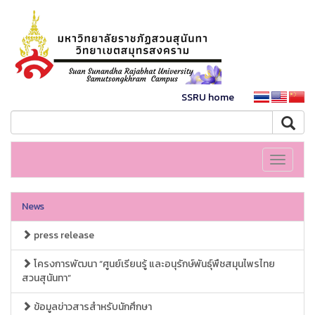
SSRU home
Toggle
navigati
News
press release
โครงการพัฒนา “ศูนย์เรียนรู้ และอนุรักษ์พันธุ์พืชสมุนไพรไทย
สวนสุนันทา”
ข้อมูลข่าวสารสำหรับนักศึกษา