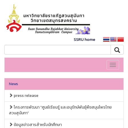
SSRU home
Toggle
navigati
News
press release
โครงการพัฒนา “ศูนย์เรียนรู้ และอนุรักษ์พันธุ์พืชสมุนไพรไทย
สวนสุนันทา”
ข้อมูลข่าวสารสำหรับนักศึกษา