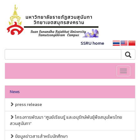
SSRU home
Toggle
navigati
News
press release
โครงการพัฒนา “ศูนย์เรียนรู้ และอนุรักษ์พันธุ์พืชสมุนไพรไทย
สวนสุนันทา”
ข้อมูลข่าวสารสำหรับนักศึกษา