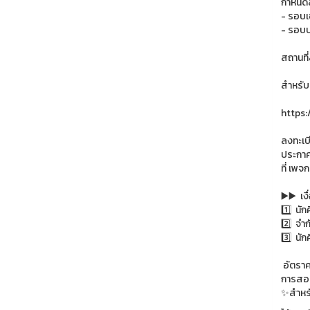
กำหนดส
- รอบเ
- รอบบ
สถานที
สำหรับน
https
ลงทะเบี
ประกาศร
ที่ เพ
▶️▶️ เ
1️⃣ นัก
2️⃣ จำ
3️⃣ นั
อัตราค
การสอบ 
✨สำหรั