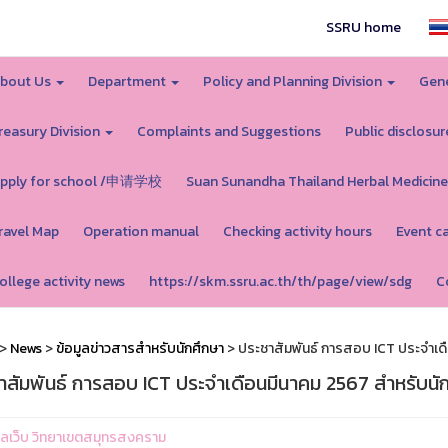
SSRU home
bout Us
Department
Policy and Planning Division
Gene
reasury Division
Complaints and Suggestions
Public disclosur
pply for school /申请学校
Suan Sunandha Thailand Herbal Medicine
ravel Map
Operation manual
Checking activity hours
Event c
ollege activity news
https://skm.ssru.ac.th/th/page/view/sdg
C
>
News
>
ข้อมูลข่าวสารสำหรับนักศึกษา
> ประชาสัมพันธ์ การสอบ ICT ประจำเด
าสัมพันธ์ การสอบ ICT ประจำเดือนมีนาคม 2567 สำหรับน
ูแลเว็บ วิทยาเขตสมุทรสงคราม