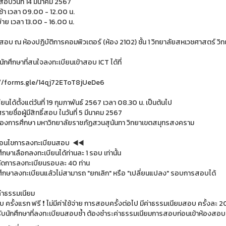
อบวันที่ 14 มีนาคม 2567
ช้า เวลา 09.00 - 12.00 น.
่าย เวลา 13.00 - 16.00 น.
่สอบ ณ ห้องปฏิบัติการคอมพิวเตอร์ (ห้อง 2102) ชั้น 1 วิทยาลัยสหเวชศาสตร์ 
ักศึกษาที่สนใจลงทะเบียนเข้าสอบ ICT ได้ที่
://forms.gle/14qj72EToT8jUeDe6
ยนได้ตั้งแต่วันที่ 19 กุมภาพันธ์ 2567 เวลา 08.30 น. เป็นต้นไป
ายชื่อผู้มีสิทธิ์สอบ ในวันที่ 5 มีนาคม 2567
จกองการศึกษา มหาวิทยาลัยราชภัฏสวนสุนันทา วิทยาเขตสมุทรสงคราม
งื่อนไขการลงทะเบียนสอบ ◀️◀️
ศึกษาเลือกลงทะเบียนได้ท่านละ 1 รอบ เท่านั้น
กัดการลงทะเบียนรอบละ 40 ท่าน
กศึกษาลงทะเบียนแล้วไม่สามารถ "ยกเลิก" หรือ "เปลี่ยนแปลง" รอบการสอบได้
่าธรรมเนียม
ครั้งแรก ฟรี ❗️ ไม่มีค่าใช้จ่าย การสอบครั้งต่อไป มีค่าธรรมเนียมสอบ ครั้งละ 
บนักศึกษาที่ลงทะเบียนสอบซ้ำ ต้องชำระค่าธรรมเนียมการสอบก่อนเข้าห้องส