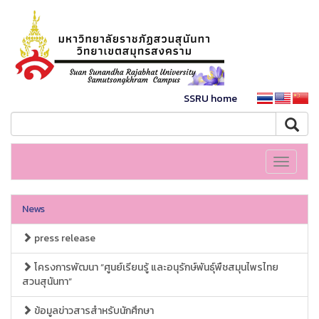
SSRU home
Toggle
navigati
News
press release
โครงการพัฒนา “ศูนย์เรียนรู้ และอนุรักษ์พันธุ์พืชสมุนไพรไทย
สวนสุนันทา”
ข้อมูลข่าวสารสำหรับนักศึกษา