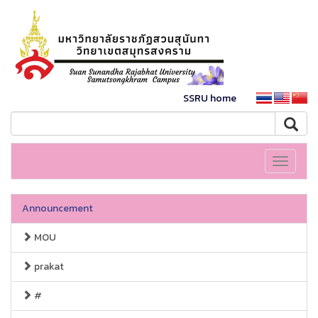
SSRU home
Toggle
navigati
Announcement
MOU
prakat
#