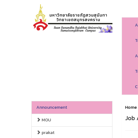
A
T
A
T
C
Announcement
Home
Job 
MOU
prakat