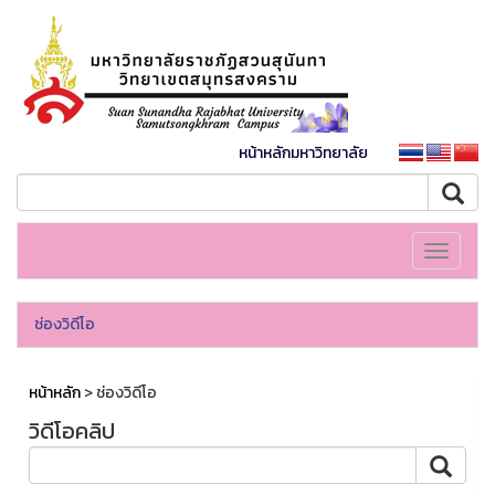
หน้าหลักมหาวิทยาลัย
Toggle
navigati
ช่องวิดีโอ
หน้าหลัก
> ช่องวิดีโอ
วิดีโอคลิป