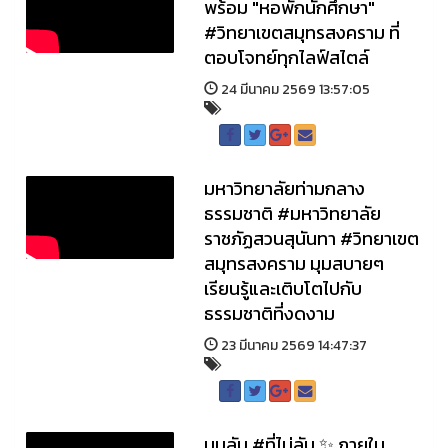
พร้อม "หอพักนักศึกษา"
#วิทยาเขตสมุทรสงคราม ที่
ตอบโจทย์ทุกไลฟ์สไตล์
24 มีนาคม 2569 13:57:05
มหาวิทยาลัยท่ามกลาง
ธรรมชาติ #มหาวิทยาลัย
ราชภัฏสวนสุนันทา #วิทยาเขต
สมุทรสงคราม มุมสบายๆ
เรียนรู้และเติบโตไปกับ
ธรรมชาติที่งดงาม
23 มีนาคม 2569 14:47:37
มุมลับ #ที่ไม่ลับ ✨ ภายใน