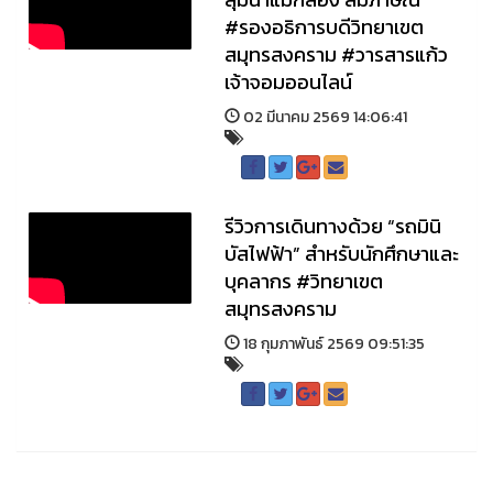
#รองอธิการบดีวิทยาเขต
สมุทรสงคราม #วารสารแก้ว
เจ้าจอมออนไลน์
02 มีนาคม 2569 14:06:41
รีวิวการเดินทางด้วย “รถมินิ
บัสไฟฟ้า” สำหรับนักศึกษาและ
บุคลากร #วิทยาเขต
สมุทรสงคราม
18 กุมภาพันธ์ 2569 09:51:35