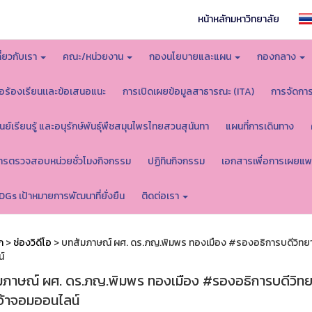
หน้าหลักมหาวิทยาลัย
กี่ยวกับเรา
คณะ/หน่วยงาน
กองนโยบายและแผน
กองกลาง
้อร้องเรียนเเละข้อเสนอแนะ
การเปิดเผยข้อมูลสาธารณะ (ITA)
การจัดกา
ูนย์เรียนรู้ และอนุรักษ์พันธุ์พืชสมุนไพรไทยสวนสุนันทา
แผนที่การเดินทาง
ารตรวจสอบหน่วยชั่วโมงกิจกรรม
ปฏิทินกิจกรรม
เอกสารเพื่อการเผยแพ
DGs เป้าหมายการพัฒนาที่ยั่งยืน
ติดต่อเรา
ก
>
ช่องวิดีโอ
> บทสัมภาษณ์ ผศ. ดร.ภญ.พิมพร ทองเมือง #รองอธิการบดีวิทย
์
มภาษณ์ ผศ. ดร.ภญ.พิมพร ทองเมือง #รองอธิการบดีวิท
เจ้าจอมออนไลน์