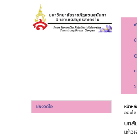
เ
ข
ศ
ก
S
ช่องวิดีโอ
หน้าหลั
ออนไลน
บทสั
แก้ว