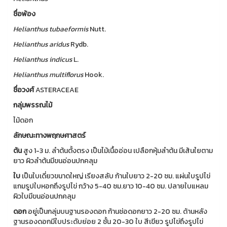
ชื่อพ้อง
Helianthus
tubaeformis
Nutt.
Helianthus
aridus
Rydb.
Helianthus
indicus
L.
Helianthus
multiflorus
Hook.
ชื่อวงศ์
ASTERACEAE
กลุ่มพรรณไม้
ไม้ดอก
ลักษณะทางพฤกษศาสตร์
ต้น
สูง 1-3 ม. ลำต้นตั้งตรง เป็นไม้เนื้ออ่อน เปลือกหุ้มลำต้น มีเส้นใยตาม
ยาว ผิวลำต้นมีขนอ่อนปกคลุม
ใบ
เป็นใบเดี่ยวขนาดใหญ่ เรียงสลับ ก้านใบยาว 2-20 ซม. แผ่นใบรูปไข่
แกมรูปใบหอกถึงรูปไข่ กว้าง 5-40 ซม.ยาว 10-40 ซม. ปลายใบแหลม
ผิวใบมีขนอ่อนปกคลุม
ดอก
อยู่เป็นกลุ่มบนฐานรองดอก ก้านช่อดอกยาว 2-20 ซม. ด้านหลัง
ฐานรองดอกมีใบประดับย่อย 2 ชั้น 20-30 ใบ สีเขียว รูปไข่ถึงรูปไข่