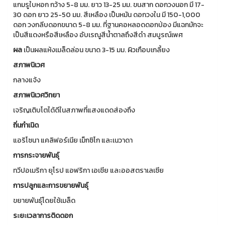
แกมรูใบหอก กว้าง 5-8 มม. ยาว 13-25 มม. ขนสาก ดอกวงนอก มี 17-
30 ดอก ยาว 25-50 มม. สีเหลือง เป็นหมัน ดอกวงใน มี 150-1,000
ดอก วงกลีบดอกขนาด 5-8 มม. ที่ฐานคอหลอดดอกป่อง มีแฉกมักจะ
เป็นสีแดงหรือสีเหลือง อับเรณูสีน้ำตาลถึงสีดำ สมบูรณ์เพศ
ผล
เป็นผลแห้งเมล็ดล่อน ขนาด 3-15 มม. ผิวเกือบเกลี้ยง
สภาพนิเวศ
กลางแจ้ง
สภาพนิเวศวิทยา
เจริญเติบโตได้ดีในสภาพที่แสงแดดส่องถึง
ถิ่นกำเนิด
แอริโซนา แคลิฟอร์เนีย เม็กซิโก และเนวาดา
การกระจายพันธุ์
ทวีปอเมริกา ยุโรป แอฟริกา เอเชีย และออสตราเลเซีย
การปลูกและการขยายพันธุ์
ขยายพันธุ์โดยใช้เมล็ด
ระยะเวลาการติดดอก