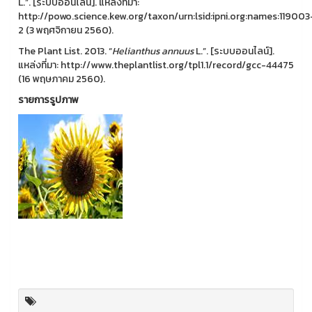
L.”. [ระบบออนไลน์]. แหล่งที่มา:
http://powo.science.kew.org/taxon/urn:lsid:ipni.org:names:119003
2 (3 พฤศจิกายน 2560).
The Plant List. 2013. “
Helianthus
annuus
L.”. [ระบบออนไลน์].
แหล่งที่มา: http://www.theplantlist.org/tpl1.1/record/gcc-44475
(16 พฤษภาคม 2560).
รายการรูปภาพ