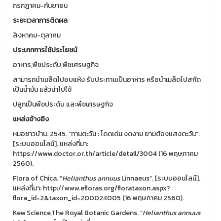
กรกฎาคม-กันยายน
ระยะเวลาการติดผล
สิงหาคม-ตุลาคม
ประเภทการใช้ประโยชน์
อาหาร,พืชประดับ,พืชเศรษฐกิจ
สามารถนำเมล็ดไปอบแห้ง รับประทานเป็นอาหาร หรือนำเมล็ดไปสกัด
เป็นน้ำมัน แล้วนำไปใช้
ปลูกเป็นพืชประดับ และพืชเศรษฐกิจ
แหล่งอ้างอิง
หมอชาวบ้าน. 2545. “ทานตะวัน : โดดเด่น งดงาม ยามต้องแสงตะวัน”.
[ระบบออนไลน์]. แหล่งที่มา:
https://www.doctor.or.th/article/detail/3004 (16 พฤษภาคม
2560).
Flora of Chica. “
Helianthus annuus
Linnaeus”. [ระบบออนไลน์].
แหล่งที่มา: http://www.efloras.org/florataxon.aspx?
flora_id=2&taxon_id=200024005 (16 พฤษภาคม 2560).
Kew Science,The Royal Botanic Gardens. “
Helianthus annuus