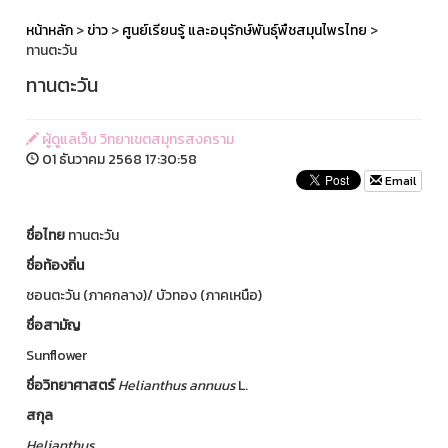
หน้าหลัก
>
ข่าว
>
ศูนย์เรียนรู้ และอนุรักษ์พันธุ์พืชสมุนไพรไทย
>
ทานตะวัน
ทานตะวัน
ผู้ดูแลเว็บ วิทยาเขตสมุทรสงคราม
01 ธันวาคม 2568 17:30:58
Email
ชื่อไทย
ทานตะวัน
ชื่อท้องถิ่น
ชอนตะวัน (ภาคกลาง)/ บัวทอง (ภาคเหนือ)
ชื่อสามัญ
Sunflower
ชื่อวิทยาศาสตร์
Helianthus annuus
L.
สกุล
Helianthus