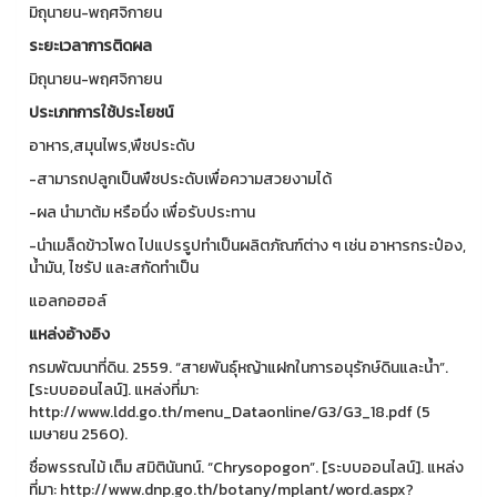
มิถุนายน-พฤศจิกายน
ระยะเวลาการติดผล
มิถุนายน-พฤศจิกายน
ประเภทการใช้ประโยชน์
อาหาร,สมุนไพร,พืชประดับ
-สามารถปลูกเป็นพืชประดับเพื่อความสวยงามได้
-ผล นำมาต้ม หรือนึ่ง เพื่อรับประทาน
-นำเมล็ดข้าวโพด ไปแปรรูปทำเป็นผลิตภัณฑ์ต่าง ๆ เช่น อาหารกระป๋อง,
น้ำมัน, ไซรัป และสกัดทำเป็น
แอลกอฮอล์
แหล่งอ้างอิง
กรมพัฒนาที่ดิน. 2559. “สายพันธุ์หญ้าแฝกในการอนุรักษ์ดินและน้ำ”.
[ระบบออนไลน์]. แหล่งที่มา:
http://www.ldd.go.th/menu_Dataonline/G3/G3_18.pdf (5
เมษายน 2560).
ชื่อพรรณไม้ เต็ม สมิตินันทน์. “Chrysopogon”. [ระบบออนไลน์]. แหล่ง
ที่มา: http://www.dnp.go.th/botany/mplant/word.aspx?