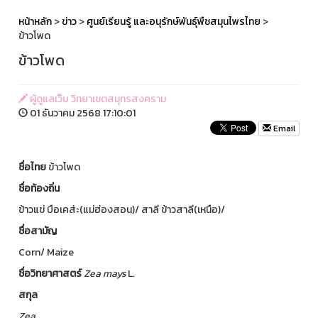
หน้าหลัก
>
ข่าว
>
ศูนย์เรียนรู้ และอนุรักษ์พันธุ์พืชสมุนไพรไทย
>
ข้าวโพด
ข้าวโพด
ผู้ดูแลเว็บ วิทยาเขตสมุทรสงคราม
01 ธันวาคม 2568 17:10:01
Email
ชื่อไทย
ข้าวโพด
ชื่อท้องถิ่น
ข้าวแข่ บือเคส่ะ(แม่ฮ่องสอน)/ สาลี ข้าวสาลี(เหนือ)/
ชื่อสามัญ
Corn/ Maize
ชื่อวิทยาศาสตร์
Zea
mays
L.
สกุล
Zea