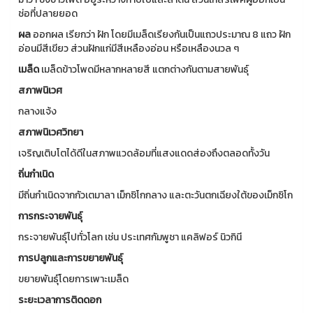
ช่อที่ปลายยอด
ผล
ออกผล เรียกว่า ฝัก
โดยมีเมล็ดเรียงกันเป็นแถวประมาณ 8 แถว ฝัก
อ่อนมีสีเขียว ส่วนฝักแก่มีสีเหลืองอ่อน หรือเหลืองนวล ๆ
เมล็ด
เมล็ดข้าวโพดมีหลากหลายสี แตกต่างกันตามสายพันธุ์
สภาพนิเวศ
กลางแจ้ง
สภาพนิเวศวิทยา
เจริญเติบโตได้ดีในสภาพแวดล้อมที่แสงแดดส่องถึงตลอดทั้งวัน
ถิ่นกำเนิด
มีถิ่นกำเนิดจากกัวเตมาลา เม็กซิโกกลาง และตะวันตกเฉียงใต้ของเม็กซิโก
การกระจายพันธุ์
กระจายพันธุ์ไปทั่วโลก เช่น ประเทศกัมพูชา แคลิฟอร์ นิวกินี
การปลูกและการขยายพันธุ์
ขยายพันธุ์โดยการเพาะเมล็ด
ระยะเวลาการติดดอก