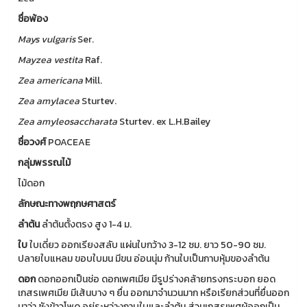
ชื่อพ้อง
Mays
vulgaris
Ser.
Mayzea
vestita
Raf.
Zea
americana
Mill.
Zea
amylacea
Sturtev.
Zea
amyleosaccharata
Sturtev. ex L.H.Bailey
ชื่อวงศ์
POACEAE
กลุ่มพรรณไม้
ไม้ดอก
ลักษณะทางพฤกษศาสตร์
ลำต้น
ลำต้นตั้งตรง สูง 1-4 ม.
ใบ
ใบเดี่ยว ออกเรียงสลับ แผ่นใบกว้าง 3-12 ซม. ยาว 50-90 ซม.
ปลายใบแหลม ขอบใบมน มีขน อ่อนนุ่ม ก้านใบเป็นกาบหุ้มของลำต้น
ดอก
ดอกออกเป็นช่อ ดอกเพศเมีย มีรูปร่างคล้ายทรงกระบอก ยอด
เกสรเพศเมีย มีเส้นบาง ๆ ยื่น ออกมาจำนวนมาก หรือเรียกส่วนที่ยื่นออก
มาว่า ซังข้าวโพด อยู่ระหว่างกาบใบและลำต้น ส่วนเกสรเพศผู้ออกเป็น