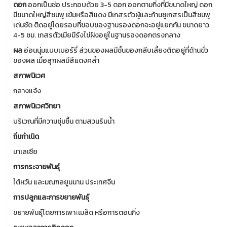
ดอก
ออกเป็นช่อ ประกอบด้วย 3-5 ดอก ออกตามกิ่งที่มีขนาดใหญ่ ดอก
มีขนาดใหญ่สีชมพู เข้มหรือสีแดง มีเกสรตัวผู้และก้านชูเกสรเป็นสีชมพู
เด่นชัด ติดอยู่โดยรอบที่ขอบของฐานรองดอกจะอยู่แยกกัน ขนาดยาว
4-5 ซม. เกสรตัวเมียมีรังไข่ฝังอยู่ในฐานรองดอกตรงกลาง
ผล
อ่อนนุ่มแบบเบอร์รี่ ส่วนของผลมีชั้นของกลีบเลี้ยงติดอยู่ที่ด้านขั่ว
ของผล เมื่อสุกผลมีสีแดงคล้ำ
สภาพนิเวศ
กลางแจ้ง
สภาพนิเวศวิทยา
บริเวณที่มีความชุ่มชื้น ตามสวนริมน้ำ
ถิ่นกำเนิด
มาเลเซีย
การกระจายพันธุ์
ใต้หวัน และมณฑลยูนนาน ประเทศจีน
การปลูกและการขยายพันธุ์
ขยายพันธุ์โดยการเพาะเมล็ด หรือการตอนกิ่ง