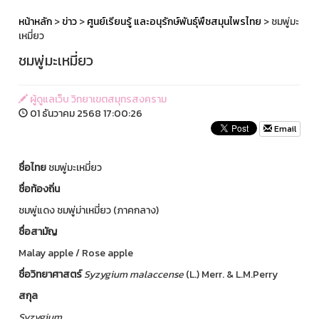
หน้าหลัก
>
ข่าว
>
ศูนย์เรียนรู้ และอนุรักษ์พันธุ์พืชสมุนไพรไทย
> ชมพู่มะ
เหมี่ยว
ชมพู่มะเหมี่ยว
ผู้ดูแลเว็บ วิทยาเขตสมุทรสงคราม
01 ธันวาคม 2568 17:00:26
Email
ชื่อไทย
ชมพู่มะเหมี่ยว
ชื่อท้องถิ่น
ชมพู่แดง ชมพู่ม่าเหมี่ยว (ภาคกลาง)
ชื่อสามัญ
Malay apple / Rose apple
ชื่อวิทยาศาสตร์
Syzygium
malaccense
(L.) Merr. & L.M.Perry
สกุล
Syzygium