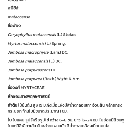
สปีชีส์
malaccense
ชื่อพ้อง
Caryophyllus malaccensis
(L.) Stokes
Myrtus
malaccensis
(L.) Spreng.
Jambosa
macrophylla
(Lam.) DC.
Jambosa
malaccensis
(L.) DC.
Jambosa
purpurascens
DC.
Jambosa
purpurea
(Roxb.) Wight & Arn.
ชื่อวงศ์
MYRTACEAE
ลักษณะทางพฤกษศาสตร์
ลำต้น
ไม้ยืนต้น สูง 15 ม.กิ่งเมื่อแห้งมีสีน้ำตาลอมเทา อ้วนสั้น คล้ายทรง
กระบอก ก้านใบมีขนาดประมาณ 1 ซม.
ใบ
ใบแคบ รูปรีหรือรูปไข่ กว้าง 6-8 ซม. ยาว 16-24 ซม. ใบอ่อนมีสีชมพู
ใบแก่มีสีเขียวเข้ม มันคล้ายแผ่นหนัง สีน้ำตาลเหลืองเมื่อใบแห้ง