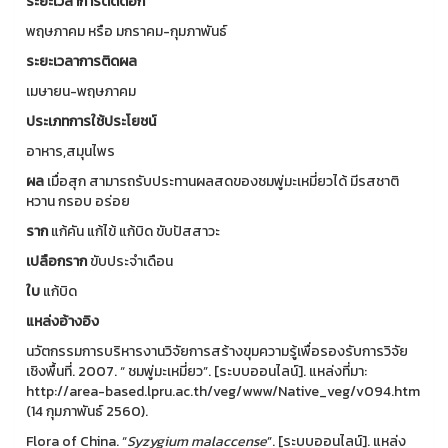
ระยะเวลาการติดดอก
พฤษภาคม หรือ มกราคม-กุมภาพันธ์
ระยะเวลาการติดผล
เมษายน-พฤษภาคม
ประเภทการใช้ประโยชน์
อาหาร,สมุนไพร
ผล
เมื่อสุก สามารถรับประทานผลสดของชมพู่มะเหมี่ยวได้ มีรสชาติ
หวาน กรอบ อร่อย
ราก
แก้คัน แก้ไข้ แก้บิด ขับปัสสาวะ
เปลือกราก
ขับประจำเดือน
ใบ
แก้บิด
แหล่งอ้างอิง
นวัตกรรมการบริหารงานวิจัยการสร้างขุมความรู้เพื่อรองรับการวิจัย
เชิงพื้นที่. 2007. “ ชมพู่มะเหมี่ยว”. [ระบบออนไลน์]. แหล่งที่มา:
http://area-based.lpru.ac.th/veg/www/Native_veg/v094.htm
(14 กุมภาพันธ์ 2560).
Flora of China. “
Syzygium malaccense
”. [ระบบออนไลน์]. แหล่ง