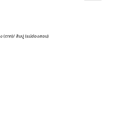
รง (ตาก)/ ส้มปู (แม่ฮ่องสอน)