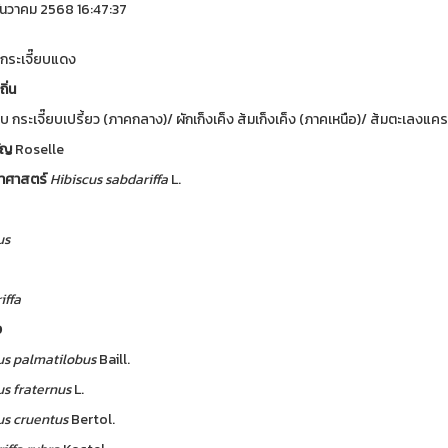
ันวาคม 2568 16:47:37
กระเจี๊ยบแดง
ถิ่น
ยบ กระเจี๊ยบเปรี้ยว (ภาคกลาง)/ ผักเก็งเค็ง ส้มเก็งเค็ง (ภาคเหนือ)/ ส้มตะเลงแค
มัญ
Roselle
ทยาศาสตร์
Hibiscus sabdariffa
L.
us
iffa
ง
us
palmatilobus
Baill.
us
fraternus
L.
us
cruentus
Bertol.