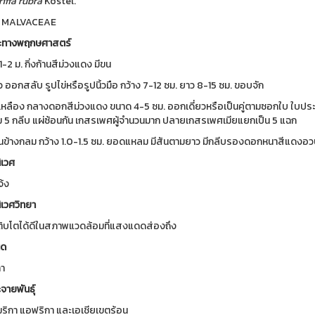
iffa
rubra
Kostel.
์
MALVACEAE
ะทางพฤกษศาสตร์
1-2 ม. กิ่งก้านสีม่วงแดง มีขน
ยว ออกสลับ รูปไข่หรือรูปนิ้วมือ กว้าง 7-12 ซม. ยาว 8-15 ซม. ขอบจัก
เหลือง กลางดอกสีม่วงแดง ขนาด 4-5 ซม. ออกเดี่ยวหรือเป็นคู่ตามซอกใบ ใบประ
ม 5 กลีบ แผ่ซ้อนกัน เกสรเพศผู้จำนวนมาก ปลายเกสรเพศเมียแยกเป็น 5 แฉก
นข้างกลม กว้าง 1.0-1.5 ซม. ยอดแหลม มีสันตามยาว มีกลีบรองดอกหนาสีแดงอวบน
เวศ
้ง
เวศวิทยา
ติบโตได้ดีในสภาพแวดล้อมที่แสงแดดส่องถึง
ิด
า
จายพันธุ์
มริกา แอฟริกา และเอเชียเขตร้อน