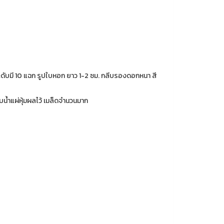
ดับมี 10 แฉก รูปใบหอก ยาว 1-2 ซม. กลีบรองดอกหนา สี
้ำแผ่หุ้มผลไว้ เมล็ดจำนวนมาก