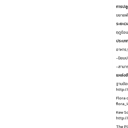
การปลู
ขยายพัน
ระยะเว
ฤดูร้อน
ประเภท
อาหาร,
-นิยมป
-สามาร
แหล่งอ
ฐานข้อ
http:/
Flora 
flora_
Kew Sc
http:/
The Pla