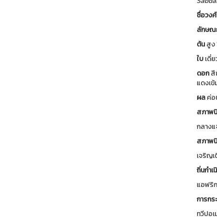
Sabdar
ชื่อวงศ
ลักษณ
ต้น
สูง 
ใบ
เดี่
ดอก
สี
แดงเข้
ผล
ค่อ
สภาพนิ
กลางแจ
สภาพนิ
เจริญเ
ถิ่นกำเน
แอฟริก
การกระ
ทวีปอเ