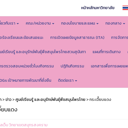
หน้าหลักมหาวิทยาลัย
กี่ยวกับเรา
คณะ/หน่วยงาน
กองนโยบายและแผน
กองกลาง
้อร้องเรียนเเละข้อเสนอแนะ
การเปิดเผยข้อมูลสาธารณะ (ITA)
การจัดกา
ูนย์เรียนรู้ และอนุรักษ์พันธุ์พืชสมุนไพรไทยสวนสุนันทา
แผนที่การเดินทาง
ารตรวจสอบหน่วยชั่วโมงกิจกรรม
ปฏิทินกิจกรรม
เอกสารเพื่อการเผยแพ
DGs เป้าหมายการพัฒนาที่ยั่งยืน
ติดต่อเรา
ก
>
ข่าว
>
ศูนย์เรียนรู้ และอนุรักษ์พันธุ์พืชสมุนไพรไทย
> กระเจี๊ยบแดง
จี๊ยบแดง
ูแลเว็บ วิทยาเขตสมุทรสงคราม