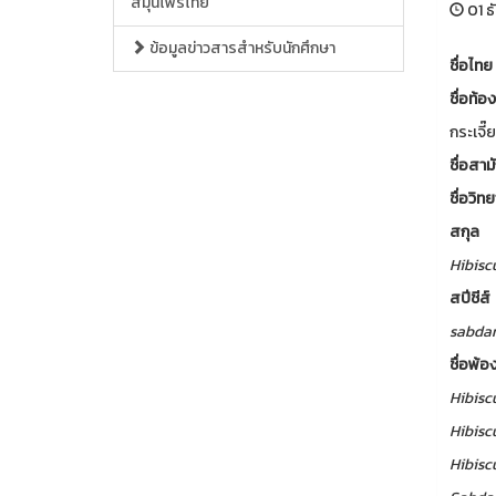
สมุนไพรไทย
01 ธ
ข้อมูลข่าวสารสำหรับนักศึกษา
ชื่อไทย
ชื่อท้อง
กระเจี๊
ชื่อสา
ชื่อวิ
สกุล
Hibisc
สปีชีส์
sabdar
ชื่อพ้อ
Hibisc
Hibisc
Hibisc