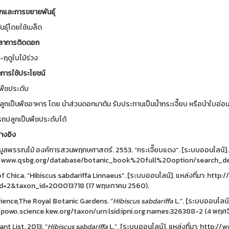
กและการขยายพันธุ์
ธุ์โดยใช้เมล็ด
ลาการติดดอก
-ฤดูใบไม้ร่วง
การใช้ประโยชน์
พืชประดับ
ลูกเป็นพืชอาหาร โดย นำส่วนดอกมาต้ม รับประทานเป็นน้ำกระเจี๊ยบ หรือนำใบอ่อ
ถปลูกเป็นพืชประดับได้
้างอิง
มูลพรรณไม้ องค์การสวนพฤกษศาสตร์. 2553. “กระเจี๊ยบแดง”. [ระบบออนไลน์]. แ
/www.qsbg.org/database/botanic_book%20full%20option/search_deta
of Chica. “Hibiscus sabdariffa Linnaeus”. [ระบบออนไลน์]. แหล่งที่มา: http
id=2&taxon_id=200013718 (17 พฤษภาคม 2560).
ience,The Royal Botanic Gardens. “
Hibiscus sabdariffa
L.”. [ระบบออนไลน์].
/powo.science.kew.org/taxon/urn:lsid:ipni.org:names:326388-2 (4 พฤศจ
nt List. 2013. “
Hibiscus
sabdariffa
L.”. [ระบบออนไลน์]. แหล่งที่มา: http:/