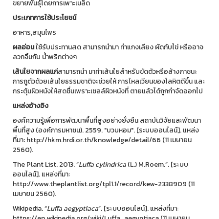
ขยายพันธุ์โดยการเพาะเมล็ด
ประเภทการใช้ประโยชน์
อาหาร,สมุนไพร
ผลอ่อน
ใช้รับประทานสด สามารถนำมา ทำแกงเลียง ผัดกับไข่ หรืออาจ
ลวกจิ้มกับ น้ำพริกต่างๆ
เส้นใยจากผลแก่
สามารถนำ มาทำเส้นใยสำหรับขัดตัวหรือล้างภาชนะ
การถูตัวด้วยเส้นใยธรรมชาติจะช่วยให้ การไหลเวียนของโลหิตดีขึ้น และ
กระตุ้นผิวหนังให้สดชื่นเพราะเชลล์ผิวหนังที่ ตายแล้วได้ถูกกำจัดออกไป
แหล่งอ้างอิง
องค์ความรู้เพื่อการพัฒนาพื้นที่สูงอย่างยั่งยืน สถาบันวิจัยและพัฒนา
พื้นที่สูง (องค์การมหาชน). 2559. "บวบหอม". [ระบบออนไลน์]. แหล่ง
ที่มา: http://hkm.hrdi.or.th/knowledge/detail/66 (11 เมษายน
2560).
The Plant List. 2013. “
Luffa
cylindrica
(L.) M.Roem.”. [ระบบ
ออนไลน์]. แหล่งที่มา:
http://www.theplantlist.org/tpl1.1/record/kew-2338909 (11
เมษายน 2560).
Wikipedia. “
Luffa aegyptiaca
”. [ระบบออนไลน์]. แหล่งที่มา:
https://en.wikipedia.org/wiki/Luffa_aegyptiaca (11 เมษายน