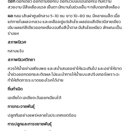
ดอก
ดอกเดี่ยว ออกตามซอกใบ ดอกบวบนับเป็นดอกไม้ ที่มีความ
สวยงาม มีสีเหลืองนวล เย็นตา มักบานในช่วงเย็น ๆ กลีบดอกสีเหลือง
ผล
กลม เส้นผ่าศูนย์กลาง 5-10 ซม. ยาว 10-80 ซม. มีหลายเมล็ด เมื่อ
แก่ภายในผลจะกลวง และเหลืออยู่แต่เส้นใย.ผลอ่อนสีเขียวมีลายเขียว
เข้ม ผลแก่สีเขียวออกเหลืองจนถึงสีน้ำตาล มีเส้นใยเหนียว ลักษณะเป็น
ร่างแห
สภาพนิเวศ
กลางแจ้ง
สภาพนิเวศวิทยา
ควรให้น้ำอย่างเพียงพอ และสม่ำเสมออย่าให้แฉะเกินไป และอย่าให้ขาด
น้ำช่วงออกดอกและติดผล ไม่แนะนำการให้นํ้าแบบสปริงเกอร์เพราะจะ
ทำให้เกิดการระบาดของโรคได้ง่าย
ถิ่นกำเนิด
เอเชียใต เอเชียตะวันออกเฉียงใต้
การกระจายพันธุ์
ปลูกกันอย่างแพร่หลายในประเทศเขตร้อน
การปลูกและการขยายพันธุ์