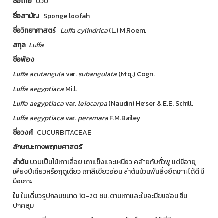
ชื่อไทย
บวบ
ชื่อสามัญ
Sponge loofah
ชื่อวิทยาศาสตร์
Luffa
cylindrica
(L.) M.Roem.
สกุล
Luffa
ชื่อพ้อง
Luffa
acutangula
var.
subangulata
(Miq.) Cogn.
Luffa
aegyptiaca
Mill.
Luffa
aegyptiaca
var.
leiocarpa
(Naudin) Heiser & E.E. Schill.
Luffa
aegyptiaca
var.
peramara
F.M.Bailey
ชื่อวงศ์
CUCURBITACEAE
ลักษณะทางพฤกษศาสตร์
ลำต้น
บวบเป็นไม้เถาเลื้อย เถาแข็งและเหนียว คล้ายกับถั่วพู แต่มีอายุ
เพียงปีเดียวหรือฤดูเดียว เถาสีเขียวอ่อน ลำต้นม้วนพันสิ่งยึดเกาะได้ดี มี
มือเกาะ
ใบ
ใบเดี่ยวรูปกลมขนาด 10-20 ซม. ตามเถาและใบจะมีขนอ่อน ขึ้น
ปกคลุม