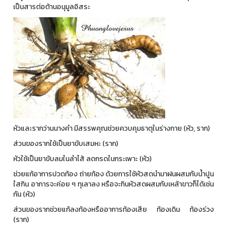
เป็นสารต่อต้านอนุมูลอิสระ
หัวและรากว่านนางคํา มีสรรพคุณช่วยควบคุมธาตุในร่างกาย (หัว, ราก)
ส่วนของรากใช้เป็นยาขับเสมหะ (ราก)
หัวใช้เป็นยาขับลมในลำไส้ ลดกรดในกระเพาะ (หัว)
ช่วยแก้อาการปวดท้อง ถ่ายท้อง ด้วยการใช้หัวสดนำมาฝนผสมกับน้ำปูน
ใสกิน อาการจะค่อย ๆ ทุเลาลง หรือจะกินหัวสดผสมกับเหล้าขาวก็ได้เช่น
กัน (หัว)
ส่วนของรากช่วยแก้ลงท้องหรืออาการท้องเสีย ท้องเดิน ท้องร่วง
(ราก)