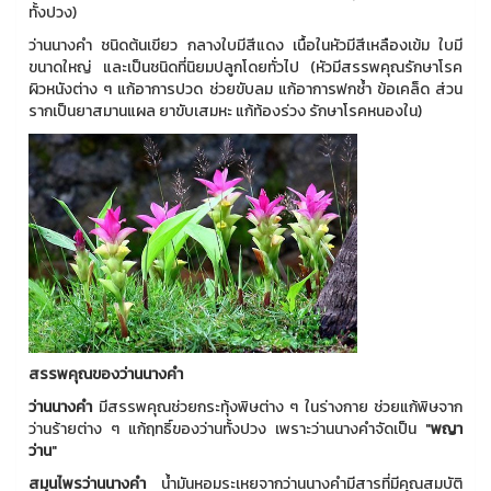
ทั้งปวง)
ว่านนางคำ ชนิดต้นเขียว กลางใบมีสีแดง เนื้อในหัวมีสีเหลืองเข้ม ใบมี
ขนาดใหญ่ และเป็นชนิดที่นิยมปลูกโดยทั่วไป (หัวมีสรรพคุณรักษาโรค
ผิวหนังต่าง ๆ แก้อาการปวด ช่วยขับลม แก้อาการฟกช้ำ ข้อเคล็ด ส่วน
รากเป็นยาสมานแผล ยาขับเสมหะ แก้ท้องร่วง รักษาโรคหนองใน)
สรรพคุณของว่านนางคํา
ว่านนางคำ
มีสรรพคุณช่วยกระทุ้งพิษต่าง ๆ ในร่างกาย ช่วยแก้พิษจาก
ว่านร้ายต่าง ๆ แก้ฤทธิ์ของว่านทั้งปวง เพราะว่านนางคำจัดเป็น "
พญา
ว่าน
"
สมุนไพรว่านนางคำ
น้ำมันหอมระเหยจากว่านนางคำมีสารที่มีคุณสมบัติ