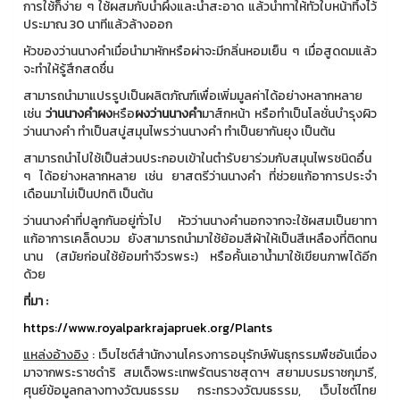
การใช้ก็ง่าย ๆ ใช้ผสมกับน้ำผึ้งและน้ำสะอาด แล้วนำทาให้ทั่วใบหน้าทิ้งไว้
ประมาณ 30 นาทีแล้วล้างออก
หัวของว่านนางคำเมื่อนำมาหักหรือผ่าจะมีกลิ่นหอมเย็น ๆ เมื่อสูดดมแล้ว
จะทำให้รู้สึกสดชื่น
สามารถนำมาแปรรูปเป็นผลิตภัณฑ์เพื่อเพิ่มมูลค่าได้อย่างหลากหลาย
เช่น
ว่านนางคำผง
หรือ
ผงว่านนางคำ
มาส์กหน้า หรือทำเป็นโลชั่นบำรุงผิว
ว่านนางคำ ทำเป็นสบู่สมุนไพรว่านนางคำ ทำเป็นยากันยุง เป็นต้น
สามารถนำไปใช้เป็นส่วนประกอบเข้าในตำรับยาร่วมกับสมุนไพรชนิดอื่น
ๆ ได้อย่างหลากหลาย เช่น ยาสตรีว่านนางคำ ที่ช่วยแก้อาการประจำ
เดือนมาไม่เป็นปกติ เป็นต้น
ว่านนางคำที่ปลูกกันอยู่ทั่วไป หัวว่านนางคำนอกจากจะใช้ผสมเป็นยาทา
แก้อาการเคล็ดบวม ยังสามารถนำมาใช้ย้อมสีผ้าให้เป็นสีเหลืองที่ติดทน
นาน (สมัยก่อนใช้ย้อมทำจีวรพระ) หรือคั้นเอาน้ำมาใช้เขียนภาพได้อีก
ด้วย
ที่มา
:
https://www.royalparkrajapruek.org/Plants
แหล่งอ้างอิง
: เว็บไซต์สำนักงานโครงการอนุรักษ์พันธุกรรมพืชอันเนื่อง
มาจากพระราชดำริ สมเด็จพระเทพรัตนราชสุดาฯ สยามบรมราชกุมารี,
ศุนย์ข้อมูลกลางทางวัฒนธรรม กระทรวงวัฒนธรรม, เว็บไซต์ไทย