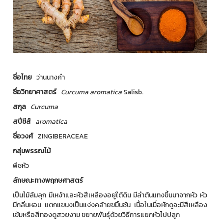
ชื่อไทย
ว่านนางคำ
ชื่อวิทยาศาสตร์
Curcuma aromatica
Salisb.
สกุล
Curcuma
สปีชีส์
aromatica
ชื่อวงศ์
ZINGIBERACEAE
กลุ่มพรรณไม้
พืชหัว
ลักษณะทางพฤกษศาสตร์
เป็นไม้ล้มลุก มีเหง้าและหัวสีเหลืองอยู่ใต้ดิน มีลำต้นแทงขึ้นมาจากหัว หัว
มีกลิ่นหอม แตกแขนงเป็นแง่งคล้ายขมิ้นชัน เนื้อในเมื่อหักดูจะมีสีเหลือง
เข้มหรือสีทองดูสวยงาม ขยายพันธุ์ด้วยวิธีการแยกหัวไปปลูก