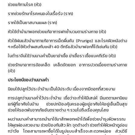
ช่วยแก้กามโรค (หัว)
รากช่วยรักษาโรคหนองในเรื้อรัง (ราก)
รากใช้เป็นยาสมานแผล (ราก)
หัวใช้ตำนำมาพอกช่วยแก้อาการฟกช้ำบวมตามร่างกาย (หัว)
หัวใช้ฝนแล้วนำมาทาแก้อาการเม็ดผื่นคัน (Prurigo) และโรคผิวหนังต่าง
ๆ หรือใช้หัวตำผสมกับเหล้า 40 ดีกรีแล้วนำมาฟอกก็ได้เช่นกัน (หัว)
ในตำราจีนใช้ว่านนางคำเป็นยาฆ่าเชื้อ ฆ่าเชื้อรา เชื้อแบคทีเรีย (หัว)
ช่วยรักษาอาการข้อเคล็ด เคล็ดขัดยอก อาการปวดเมื่อยตามร่างกาย
(หัว)
ประโยชน์ของว่านนางคำ
นิยมใช้ปลูกไว้ประจำบ้าน เป็นไม้ประดับ เนื่องจากมีดอกที่สวยงาม
การปลูกว่านนางคำไว้ประจำบ้าน เชื่อว่าจะทำให้มีเสน่ห์ มีเมตตามหานิยม
แก่ผู้ที่อาศัยในบ้าน ช่วยปกป้องคุ้มครองผู้อยู่อาศัยให้อยู่เย็นเป็นสุข
ช่วยให้รอดพ้นจากภัยอันตรายต่าง ๆ รวมไปถึงเรื่องคุณไสย
ผงว่านนางคำสามารถนำมาใช้มาส์กพอกหน้าได้เพื่อช่วยบำรุงผิวพรรณ
ให้ผุดผ่องสวยงาม ช่วยป้องกันสิว ฝ้า จุดด้างดำ ช่วยทำให้ผิวหน้าดูอ่อน
กว่าวัย โดยสามารถหาซื้อได้ในรูปแบบสำเร็จจะสะดวกหน่อย ส่วนวิธี