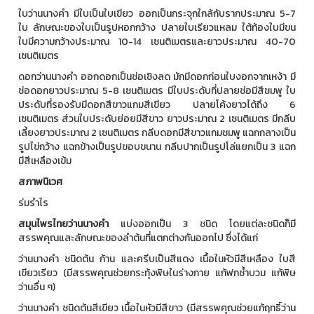
ใบว่านนางคำ มีใบเป็นใบเขียว ออกเป็นกระจุกใกล้กับรากประมาณ 5-7
ใบ ลักษณะของใบเป็นรูปหอกกว้าง ปลายใบเรียวแหลม ใต้ท้องใบมีขน
ใบมีความกว้างประมาณ 10-14 เซนติเมตรและยาวประมาณ 40-70
เซนติเมตร
ดอกว่านนางคำ ออกดอกเป็นช่อเชิงลด มักมีดอกก่อนใบงอกจากเหง้า มี
ช่อดอกยาวประมาณ 5-8 เซนติเมตร มีใบประดับที่ปลายช่อมีสีชมพู ใบ
ประดับที่รองรับมีดอกสีขาวแกมสีเขียว ปลายโค้งยาวได้ถึง 6
เซนติเมตร ส่วนใบประดับย่อยมีสีขาว ยาวประมาณ 2 เซนติเมตร มีกลีบ
เลี้ยงยาวประมาณ 2 เซนติเมตร กลีบดอกมีสีขาวแกมชมพู แฉกกลางเป็น
รูปไข่กว้าง แฉกข้างเป็นรูปขอบขนาน กลีบปากเป็นรูปโล่แยกเป็น 3 แฉก
มีสีเหลืองเข้ม
สภาพนิเวศ
ร่มรำไร
สมุนไพรไทยว่านนางคำ
แบ่งออกเป็น 3 ชนิด โดยแต่ละชนิดก็มี
สรรพคุณและลักษณะของลำต้นที่แตกต่างกันออกไป ซึ่งได้แก่
ว่านนางคำ ชนิดต้น ก้าน และครีบเป็นสีแดง เนื้อในหัวมีสีเหลือง ใบสี
เขียวเรียว (มีสรรพคุณช่วยกระทุ้งพิษในร่างกาย แก้ฟกช้ำบวม แก้พิษ
ว่านอื่น ๆ)
ว่านนางคำ ชนิดต้นสีเขียว เนื้อในหัวมีสีขาว (มีสรรพคุณช่วยแก้ฤทธิ์ว่าน