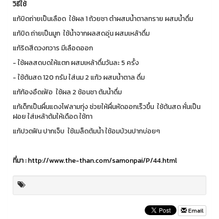
วิธีใช้
แก้บิดถ่ายเป็นเลือด ใช้ผล 1 ถ้วยชา ตำผสมน้ำตาลทราย ผสมน้ำดื่ม
แก้บิด ถ่ายเป็นมูก ใช้น้ำจากผลสดอุ่น ผสมเหล้าดื่ม
แก้ริดสีดวงทวาร มีเลือดออก
- ใช้ผลสดบดให้แตก ผสมเหล้าดื่มวันละ 5 ครั้ง
- ใช้ต้นสด 120 กรัม ใส่นม 2 แก้ว ผสมน้ำตาล ดื่ม
แก้ท้องอืดเฟ้อ ใช้ผล 2 ช้อนชา ต้มน้ำดื่ม
แก้เด็กเป็นผื่นแดงไฟลามทุ่ง ช่วยให้ผื่นหัดออกเร็วขึ้น ใช้ต้นสด หั่นเป็น
ฝอย ใส่เหล้าต้มให้เดือด ใช้ทา
แก้ปวดฟัน ปากเจ็บ ใช้เมล็ดต้มน้ำ ใช้อมบ้วนปากบ่อยๆ
ที่มา
:
http://www.the-than.com/samonpai/P/44.html
Email