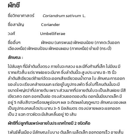
ผักชี
ชื่อวิทยาศาสตร์
Coriandrum sativum
L.
ชื่อสามัญ Coriander
วงศ์ Umbelliferae
ชื่ออื่นๆ ผักหอม (นครพนม) ผักหอมน้อย (ภาคตะวันออก
เฉียงเหนือ) ผักหอมป้อม ผักหอมผอม (ภาคเหนือ) ยำแย้ (กระบี่)
ลักษณะ :
ไม้ล้มลุก ที่มีลำต้นตั้งตรง ภายในจะกลวง และมีกิ่งก้านที่เล็ก ไม่มีขน มี
รากแก้วสั้น แต่รากฝอยจะมีมาก ซึ่งลำต้นนี้จะสูงประมาณ 8-15 นิ้ว
ลำต้นสีเขียวแต่ถ้าแก่จัดจะออกเสียเขียวอมน้ำตาล ใบ ลักษณะการออก
ของใบจะเรียงคล้ายขนนก แต่อยู่ในรูปทรงพัด ซึ่งใบที่โคนต้นนั้นจะมี
ขนาดใหญ่กว่าที่ปลายต้น เพราะส่วนมากที่ปลายต้นใบจะเป็นเส้นฝอย มีสี
เขียวสด ดอก ออกเป็นช่อ ตรงส่วนยอดของต้น ดอกนั้นมีขนาดเล็ก มี
อยู่ 5 กลีบสีขาวหรือชมพูอ่อนๆ ผล จะติดผลในฤดูหนาว ลักษณะของผล
เป็นรูปทรงกลมโตประมาณ 3-5 มิลลิเมตร ตรงปลายผลจะแยกออก
เป็น 2 แฉก ตาวผิวจะมีเส้นคลื่นอยู่ 10 เส้น
ผักชีที่ปลูกกันแพร่หลายในประเทศไทยมี 2 ชนิดคือ
1.พันธุ์พื้นเมือง มีลักษณะใบบาง ต้นเล็ก เมล็ดเล็ก ออกดอกเร็ว อายุสั้น