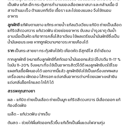
เป็นพิษ แก้สะอึก กระตุ้นการทำงานของเลือดพลาสมา และกล้ามเนื้อ มี
สารต้านมะเร็ง ต้านแบคทีเรีย เชื้อรา และไข่ของแมลง จึงใช้ถนอม
อาหาร
ลูกผักชี
แก้พิษตานซาง แก้กระหายน้ำ แก้ลมวิงเวียน แก้บิด ถ่ายเป็นเลือด
แก้ริดสีดวงทวาร แก้ปวดฟัน ช่วยย่อยอาหาร ขับลม บำรุงธาตุ ต้มน้ำ
อาบเมื่อเป็นหัด แก้อาการคลื่นไส้อาเจียน ใช้ผลเตรียมน้ำมันผักชีซึ่งเป็น
น้ำมันหอมระเหย หากถูกผิวนานๆอาจระคายเคืองได้
ราก
เป็นกระสายยา กระทุ้งพิษไข้หัว เหือดหัด อีสุกอีใส อีดำอีแดง
กากลูกผักชี (หมายถึงลูกผักชีที่สกัดเอาน้ำมันออกแล้ว) มีโปรตีน 11-17 %
ไขมัน 11-20% จึงเหมาะที่จะใช้เป็นอาหารสัตว์ได้ดี ผงลูกผักชีบดใช้โรย
แผลกันเชื้อฝีหนองได้ นอกจากนี้แล้ว ลูกผักชียังใช้เป็นเครื่องเทศผสม
เครื่องแกง ผักดอง ไส้กรอก แต่งกลิ่นอาหารต่างๆโดยเฉพาะเหล้ายิน
แต่งกลิ่นช็อกโกแลต โกโก้ ได้
สรรพคุณทางยา
ผล - แก้บิด ถ่ายเป็นเลือด ถ่ายเป็นมูก แก้ริดสีดวงทวาร มีเลือดออก แก้
ท้องอืดเฟ้อ
เมล็ด - แก้ปวดฟัน ปากเจ็บ
ต้นสด - ช่วยให้ผื่นหัดออกเร็วขึ้น แก้เด็กเป็นผื่นแดงไฟลามทุ่ง