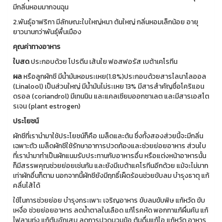
มีกลิ่นหอมมากจนฉุน
2.พันธุ์อาฟริกา มีลักษณะใบใหญ่หนา ต้นใหญ่ กลิ่นหอมเล็กน้อย อายุ
ยาวนานกว่าพันธุ์พื้นเมือง
คุณค่าทางอาหาร
ใบสด
ประกอบด้วย โปรตีน เส้นใย ฟอสฟอรัส เบต้าเคโรทีน
ผล
หรือลูกผักชี มีน้ำมันหอมระเหย(1.8%)ประกอบด้วยสารไลนาโลออล
(Linalool) เป็นส่วนใหญ่ มีน้ำมันไม่ระเหย 13% มีสารสำคัญชื่อโคริแอน
ดรอล (coriandrol) มีเทนนิน และแคลเซียมออกซาเลต และมีสารเอสโต
รเจน (plant estrogen)
ประโยชน์
ผักชีที่เรานำมาใช้ประโยชน์ก็คือ เมล็ดและต้น ซึ่งทั้งสองส่วยนี้จะมีกลิ่น
เฉพาะตัว เมล็ดผักชีใช้รักษาอาการปวดท้องและช่วยย่อยอาหาร ส่วนใบ
ที่เรานำมาทำเป็นผักแนมรับประทานกับอาหารอื่น หรือแต่งหน้าอาหารนั้น
ก็มีสรรพคุณช่วยย่อยเช่นกัน และยังมีเบต้าแคโรทีนอีกด้วย แม้จะไม่มาก
เท่าผักอื่นก็ตาม นอกจากนี้ผักชียังมีฤทธิ์เผ็ดร้อนช่วยขับลม บำรุงธาตุ แก้
คลื่นไส้ได้
ใชัในการช่วยย่อย บำรุงกระเพาะ เจริญอาหาร ขับลมขับพิษ แก้หวัด ขับ
เหงื่อ ช่วยย่อยอาหาร ลดน้ำตาลในเลือด แก้โรคหัด พอกทาแก้ผื่นคัน แก้
ไฟลามทุ่ง แก้ตับอักเสบ ลดการปวดบวมข้อ ต้มดื่มแก้ไอ แก้หวัด อาหาร