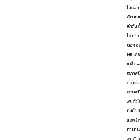
ไม้ดอก
ลักษณ
ลำต้น
ต
ใบ
เดี่
ดอก
ออ
ผล
เดี
เมล็ด
4
สภาพนิ
กลางแจ
สภาพนิ
พบทั่ว
ถิ่นกำเน
แอฟริก
การกระ
พบทั่ว