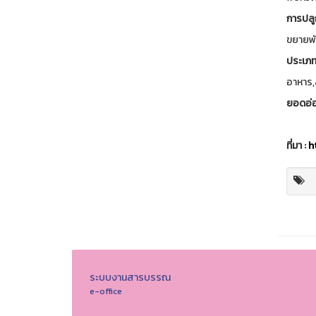
การปลู
ขยายพั
ประเภท
อาหาร,
ยอดอ่
ที่มา :
h
ระบบงานสารบรรณ
e-office