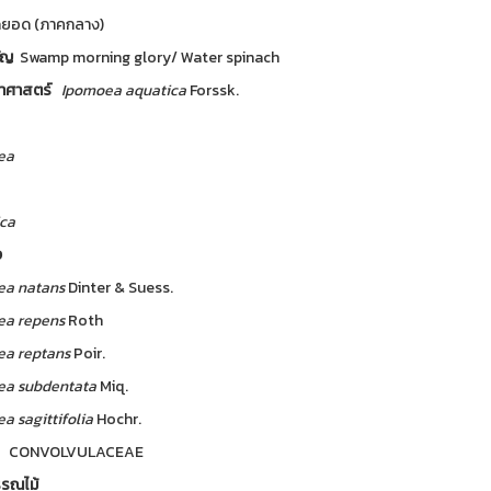
ดยอด (ภาคกลาง)
มัญ
Swamp morning glory/ Water spinach
ทยาศาสตร์
Ipomoea
aquatica
Forssk.
ea
ca
ง
ea
natans
Dinter & Suess.
ea
repens
Roth
ea
reptans
Poir.
ea
subdentata
Miq.
ea
sagittifolia
Hochr.
ศ์
CONVOLVULACEAE
รรณไม้