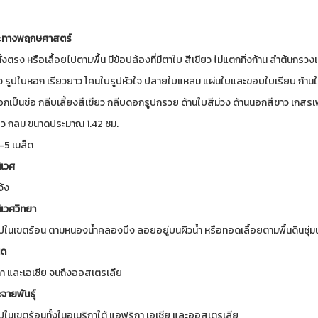
ะทางพฤกษศาสตร์
ั้งตรง หรือเลื้อยไปตามพื้น มีข้อปล้องที่มีตาใบ สีเขียว ไม่แตกกิ่งก้าน ลำต้นกรวงเ
ยว รูปใบหอก เรียวยาว โคนใบรูปหัวใจ ปลายใบแหลม แผ่นใบและขอบใบเรียบ ก้าน
กเป็นช่อ กลีบเลี้ยงสีเขียว กลีบดอกรูปกรวย ด้านใบสีม่วง ด้านนอกสีขาว เกสรเพ
่ยว กลม ขนาดประมาณ 1.42 ซม.
-5 เมล็ด
เวศ
้ง
เวศวิทยา
ไปในเขตร้อน ตามหนองน้ำคลองบึง ลอยอยู่บนผิวน้ำ หรือทอดเลื้อยตามพื้นดินชุ่มน
ิด
า และเอเชีย จนถึงออสเตรเลีย
จายพันธุ์
ไปในเขตร้อนทั้งในอเมริกาใต้ แอฟริกา เอเชีย และออสเตรเลีย