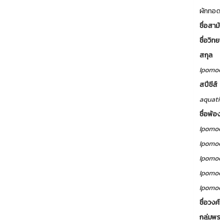
ผักทอ
ชื่อสา
ชื่อวิ
สกุล
Ipomo
สปีชีส์
aquati
ชื่อพ้อ
Ipomo
Ipomo
Ipomo
Ipomo
Ipomo
ชื่อวง
กลุ่มพ