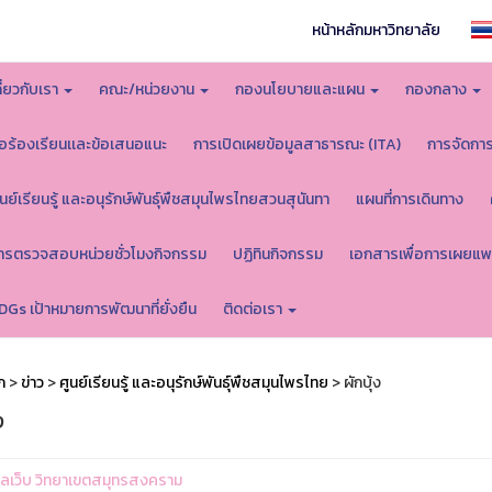
หน้าหลักมหาวิทยาลัย
กี่ยวกับเรา
คณะ/หน่วยงาน
กองนโยบายและแผน
กองกลาง
้อร้องเรียนเเละข้อเสนอแนะ
การเปิดเผยข้อมูลสาธารณะ (ITA)
การจัดกา
ูนย์เรียนรู้ และอนุรักษ์พันธุ์พืชสมุนไพรไทยสวนสุนันทา
แผนที่การเดินทาง
ารตรวจสอบหน่วยชั่วโมงกิจกรรม
ปฏิทินกิจกรรม
เอกสารเพื่อการเผยแพ
DGs เป้าหมายการพัฒนาที่ยั่งยืน
ติดต่อเรา
ก
>
ข่าว
>
ศูนย์เรียนรู้ และอนุรักษ์พันธุ์พืชสมุนไพรไทย
> ผักบุ้ง
ง
ูแลเว็บ วิทยาเขตสมุทรสงคราม