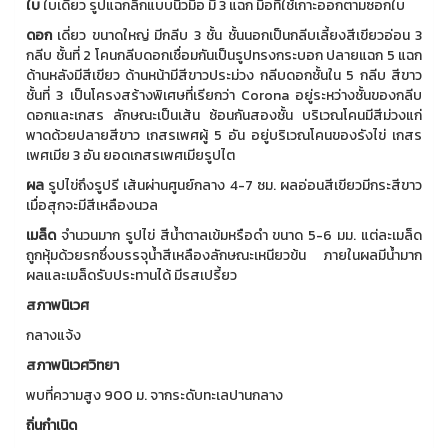
ใบ
ใบเดี่ยว รูปแฉกลึกแบบนิ้วมือ มี 3 แฉก มือที่ใช้เกาะออกตามซอกใบ
ดอก
เดี่ยว ขนาดใหญ่ มีกลีบ 3 ชั้น ชั้นนอกเป็นกลีบเลี้ยงสีเขียวอ่อน 3
กลีบ ชั้นที่ 2 โคนกลีบดอกเชื่อมกันเป็นรูปทรงกระบอก ปลายแฉก 5 แฉก
ด้านหลังมีสีเขียว ด้านหน้ามีสีขาวประม่วง กลีบดอกชั้นใน 5 กลีบ สีขาว
ชั้นที่ 3 เป็นโครงสร้างพิเศษที่เรียกว่า Corona อยู่ระหว่างชั้นของกลีบ
ดอกและเกสร ลักษณะเป็นเส้น ซ้อนกันสองชั้น บริเวณโคนมีสีม่วงแก่
พาดด้วยปลายสีขาว เกสรเพศผู้ 5 อัน อยู่บริเวณโคนของรังไข่ เกสร
เพศเมีย 3 อัน ยอดเกสรเพศเมียรูปไต
ผล
รูปไข่ถึงรูปรี เส้นผ่านศูนย์กลาง 4-7 ซม. ผลอ่อนสีเขียวมีกระสีขาว
เมื่อสุกจะมีสีเหลืองนวล
เมล็ด
จำนวนมาก รูปไข่ สีน้ำตาลเข้มหรือดำ ขนาด 5-6 มม. แต่ละเมล็ด
ถูกหุ้มด้วยรกซึ่งบรรจุน้ำสีเหลืองลักษณะเหนียวข้น ภายในผลมีน้ำมาก
ผลและเมล็ดรับประทานได้ มีรสเปรี้ยว
สภาพนิเวศ
กลางแจ้ง
สภาพนิเวศวิทยา
พบที่ความสูง 900 ม. จากระดับทะเลปานกลาง
ถิ่นกำเนิด