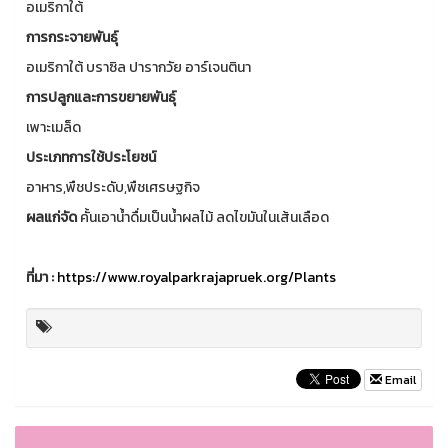
อเมริกาใต้
การกระจายพันธุ์
อเมริกาใต้ บราซิล ปารากวัย อาร์เจนตินา
การปลูกและการขยายพันธุ์
เพาะเมล็ด
ประเภทการใช้ประโยชน์
อาหาร,พืชประดับ,พืชเศรษฐกิจ
ผลแก่จัด
คั้นเอาน้ำดื่มเป็นน้ำผลไม้ ลดไขมันในเส้นเลือด
ที่มา
:
https://www.royalparkrajapruek.org/Plants
Email