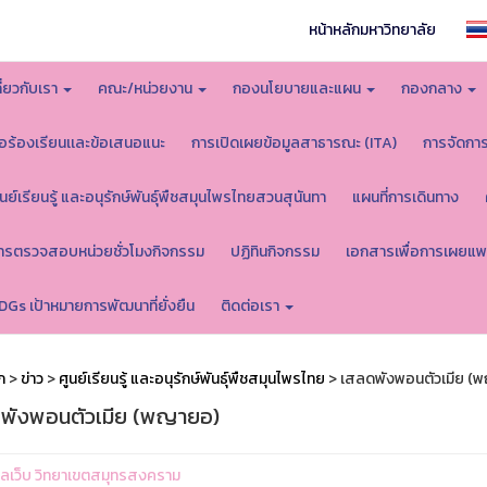
หน้าหลักมหาวิทยาลัย
กี่ยวกับเรา
คณะ/หน่วยงาน
กองนโยบายและแผน
กองกลาง
้อร้องเรียนเเละข้อเสนอแนะ
การเปิดเผยข้อมูลสาธารณะ (ITA)
การจัดกา
ูนย์เรียนรู้ และอนุรักษ์พันธุ์พืชสมุนไพรไทยสวนสุนันทา
แผนที่การเดินทาง
ารตรวจสอบหน่วยชั่วโมงกิจกรรม
ปฏิทินกิจกรรม
เอกสารเพื่อการเผยแพ
DGs เป้าหมายการพัฒนาที่ยั่งยืน
ติดต่อเรา
ก
>
ข่าว
>
ศูนย์เรียนรู้ และอนุรักษ์พันธุ์พืชสมุนไพรไทย
> เสลดพังพอนตัวเมีย (
พังพอนตัวเมีย (พญายอ)
ูแลเว็บ วิทยาเขตสมุทรสงคราม