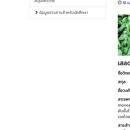
สมุนไพรไทย
18 เ
ข้อมูลข่าวสารสำหรับนักศึกษา
เสลด
ชื่อวิท
สกุล
:
ชื่อวงศ์
สรรพค
monogl
ยับยั้
เจลโดย
สารส