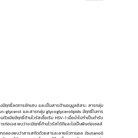
ีฤทธิ์ลดการอักเสบ และเป็นสารต้านอนุมูลอิสระ สารกลุ่ม
glycerol และสารกลุ่ม glycoglycerolipids มีฤทธิ์ในการ
มียมีฤทธิ์ต้านไวรัสเชื้อเริม HSV-1 เมื่อนำไปทำเป็นตำรับ
่อเจล พบว่าจะมีฤทธิ์ต้านไวรัสได้ดีและไม่เป็นพิษต่อเซลล์
รทดลองพบว่าสารสกัดด้วยสารละลายบิวทานอล (butanol)