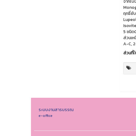
จากใบ
Monogl
ฤทธิ์ย
Lupeol
Isovit
5 ชนิด
ส่วนเห
A-C, 2
ส่วนที่ใ
ระบบงานสารบรรณ
e-office