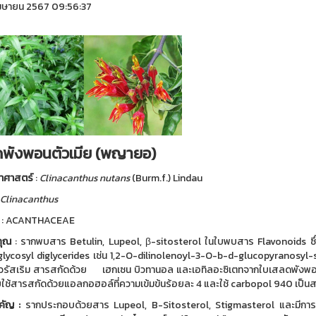
มษายน 2567 09:56:37
พังพอนตัวเมีย (พญายอ)
ยาศาสตร์
:
Clinacanthus nutans
(Burm.f.) Lindau
Clinacanthus
: ACANTHACEAE
ุณ
: รากพบสาร Betulin, Lupeol, β-sitosterol ในใบพบสาร Flavonoids ซึ่งม
ycosyl diglycerides เช่น 1,2-O-dilinolenoyl-3-O-b-d-glucopyranosyl-sn-
งไวรัสเริม สารสกัดด้วย เฮกเซน บิวทานอล และเอทิลอะซิเตทจากใบเสลดพังพอนตัวเ
ใช้สารสกัดด้วยแอลกอฮอล์ที่ความเข้มข้นร้อยละ 4 และใช้ carbopol 940 เป็นสารก
ำคัญ
:
รากประกอบด้วยสาร Lupeol, B-Sitosterol, Stigmasterol และมีกา