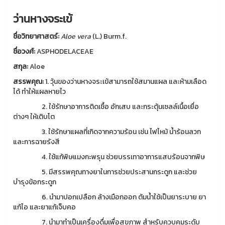
ว่านหางจระเข้
ชื่อวิทยาศาสตร์
:
Aloe vera
(L.) Burm.f.
ชื่อวงศ์
:
ASPHODELACEAE
สกุล
:
Aloe
สรรพคุณ
:
1. วุ้นของว่านหางจระเข้สามารถใช้สมานแผล และห้ามเลือด
ได้ ทำให้แผลหายไว
2. ใช้รักษาอาการติดเชื้อ อักเสบ และกระตุ้นเซลล์เนื้อเยื่อ
ต่างๆ ให้เติบโต
3. ใช้รักษาแผลที่เกิดจากความร้อน เช่น ไฟไหม้ น้ำร้อนลวก
และการฉายรังสี
4. ใช้แก้พิษแมงกะพรุน ช่วยบรรเทาอาการแสบร้อนจากพิษ
5. มีสรรพคุณทางยาในการช่วยประสานกระดูก และช่วย
บำรุงข้อกระดูก
6. นำมาปอกเปลือก ล้างเมือกออก ต้มน้ำใช้เป็นยาระบาย ยา
แก้ไอ และยาแก้เจ็บคอ
7. นำมาทำเป็นเครื่องดื่มเพื่อสุขภาพ สำหรับควบคุมระดับ