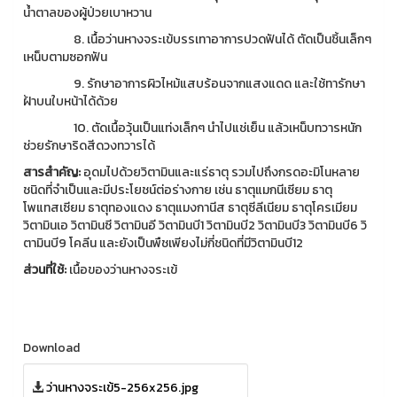
น้ำตาลของผู้ป่วยเบาหวาน
8. เนื้อว่านหางจระเข้บรรเทาอาการปวดฟันได้ ตัดเป็นชิ้นเล็กๆ
เหน็บตามซอกฟัน
9. รักษาอาการผิวไหม้แสบร้อนจากแสงแดด และใช้ทารักษา
ฝ้าบนใบหน้าได้ด้วย
10. ตัดเนื้อวุ้นเป็นแท่งเล็กๆ นำไปแช่เย็น แล้วเหน็บทวารหนัก
ช่วยรักษาริดสีดวงทวารได้
สารสำคัญ
:
อุดมไปด้วยวิตามินและแร่ธาตุ รวมไปถึงกรดอะมิโนหลาย
ชนิดที่จำเป็นและมีประโยชน์ต่อร่างกาย เช่น ธาตุแมกนีเซียม ธาตุ
โพแทสเซียม ธาตุทองแดง ธาตุแมงกานีส ธาตุซีลีเนียม ธาตุโครเมียม
วิตามินเอ วิตามินซี วิตามินอี วิตามินบี1 วิตามินบี2 วิตามินบี3 วิตามินบี6 วิ
ตามินบี9 โคลีน และยังเป็นพืชเพียงไม่กี่ชนิดที่มีวิตามินบี12
ส่วนที่ใช้
:
เนื้อของว่านหางจระเข้
Download
ว่านหางจระเข้5-256x256.jpg