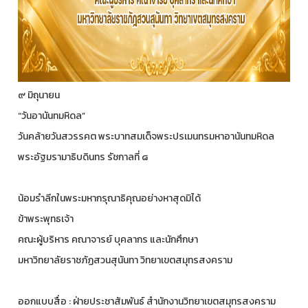
๙ มิถุนายน
“วันอานันทมหิดล”
วันคล้ายวันสวรรคต พระบาทสมเด็จพระปรเมนทรมหาอานันทมหิดล
พระอัฐมรามาธิบดินทร รัชกาลที่ ๘
น้อมรำลีกในพระมหากรุณาธิคุณอย่างหาสุดมิได้
ข้าพระพุทธเจ้า
คณะผู้บริหาร คณาจารย์ บุคลากร และนักศึกษา
มหาวิทยาลัยราชภัฏสวนสุนันทา วิทยาเขตสมุทรสงคราม
ออกแบบสื่อ : ฝ่ายประชาสัมพันธ์ สำนักงานวิทยาเขตสมุทรสงคราม