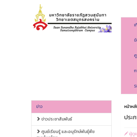
เ
ข
ศ
ก
S
ข่าว
หน้าหลั
ประก
ข่าวประชาสัมพันธ์
ศูนย์เรียนรู้ และอนุรักษ์พันธุ์พืช
ผู้ด