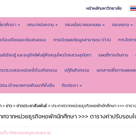
หน้าหลักมหาวิทยาลัย
กี่ยวกับเรา
คณะ/หน่วยงาน
กองนโยบายและแผน
กองกลาง
้อร้องเรียนเเละข้อเสนอแนะ
การเปิดเผยข้อมูลสาธารณะ (ITA)
การจัดกา
ูนย์เรียนรู้ และอนุรักษ์พันธุ์พืชสมุนไพรไทยสวนสุนันทา
แผนที่การเดินทาง
ารตรวจสอบหน่วยชั่วโมงกิจกรรม
ปฏิทินกิจกรรม
เอกสารเพื่อการเผยแพ
DGs เป้าหมายการพัฒนาที่ยั่งยืน
ติดต่อเรา
ก
>
ข่าว
>
ข่าวประชาสัมพันธ์
> ประกาศจากหน่วยธุรกิจหอพักนักศึกษา >>> ตารา
าศจากหน่วยธุรกิจหอพักนักศึกษา >>> ตารางค่าปรับรอบใ
ูแลเว็บ วิทยาเขตสมุทรสงคราม