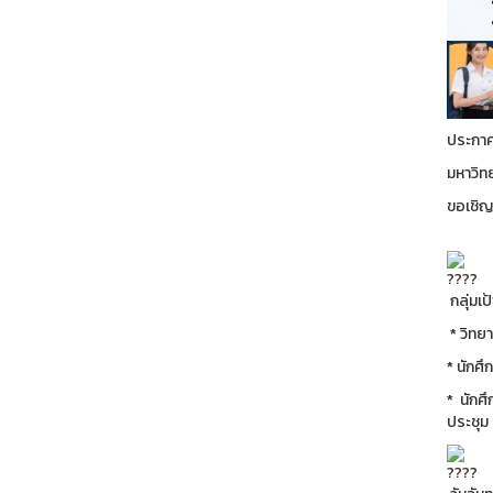
ประกาศ
มหาวิท
ขอเชิญน
กลุ่
* ว
* นัก
* นั
ประชุม