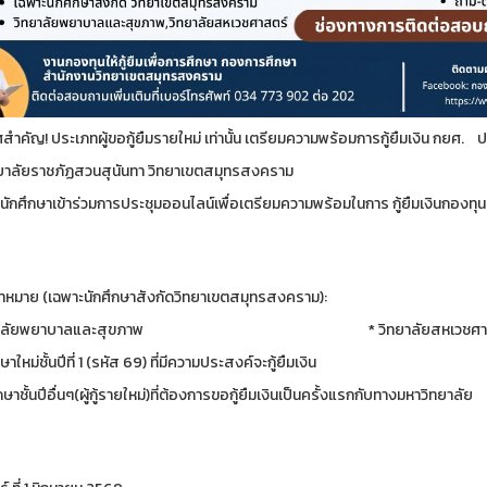
สำคัญ! ประเภทผู้ขอกู้ยืมรายใหม่ เท่านั้น เตรียมความพร้อมการกู้ยืมเงิน กยศ
ยาลัยราชภัฏสวนสุนันทา วิทยาเขตสมุทรสงคราม
ักศึกษาเข้าร่วมการประชุมออนไลน์เพื่อเตรียมความพร้อมในการ กู้ยืมเงินกองทุนเงิ
มเป้าหมาย (เฉพาะนักศึกษาสังกัดวิทยาเขตสมุทรสงครา
ิทยาลัยพยาบาลและสุขภาพ * วิทยาลัยสหเวชศาส
ศึกษาใหม่ชั้นปีที่ 1 (รหัส 69) ที่มีความประสงค์จะกู้ยื
กศึกษาชั้นปีอื่นๆ(ผู้กู้รายใหม่)ที่ต้องการขอกู้ยืมเงิ