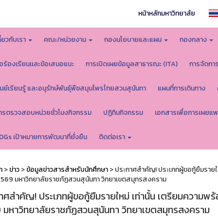
หน้าหลักมหาวิทยาลัย
กี่ยวกับเรา
คณะ/หน่วยงาน
กองนโยบายและแผน
กองกลาง
้อร้องเรียนเเละข้อเสนอแนะ
การเปิดเผยข้อมูลสาธารณะ (ITA)
การจัดกา
ูนย์เรียนรู้ และอนุรักษ์พันธุ์พืชสมุนไพรไทยสวนสุนันทา
แผนที่การเดินทาง
ารตรวจสอบหน่วยชั่วโมงกิจกรรม
ปฏิทินกิจกรรม
เอกสารเพื่อการเผยแพ
DGs เป้าหมายการพัฒนาที่ยั่งยืน
ติดต่อเรา
ก
>
ข่าว
>
ข้อมูลข่าวสารสำหรับนักศึกษา
> ประกาศสำคัญ! ประเภทผู้ขอกู้ยืมรายใหม
2569 มหาวิทยาลัยราชภัฏสวนสุนันทา วิทยาเขตสมุทรสงคราม
ศสำคัญ! ประเภทผู้ขอกู้ยืมรายใหม่ เท่านั้น เตรียมความพร
 มหาวิทยาลัยราชภัฏสวนสุนันทา วิทยาเขตสมุทรสงคราม