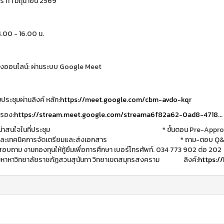
นทร์ ที่ 1 มิถุนายน 2569
4.00 - 16.00 น.
งออนไลน์: ผ่านระบบ Google Meet
มประชุมผ่านลิงค์ หลัก:
https://meet.google.com/cbm-avdo-kqr
ำรอง:
https://stream.meet.google.com/streama6f82a62-0ad8-4718...
่งที่น่าสนใจในที่ประชุม * ขั้นตอน Pre-Approve 
นและเทคนิคการจัดเตรียมและส่งเอกสาร * ถาม-ตอบ Q&A โดยเจ้า
สอบถาม งานกองทุนให้กู้ยืมเพื่อการศึกษา เบอร์โทรศัพท์. 034 773 902 ต่อ 20
มหาหาวิทยาลัยราชภัฏสวนสุนันทา วิทยาเขตสมุทรสงคราม ลิงค์:
https://