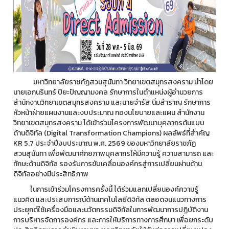
มหาวิทยาลัยราชภัฏสวนสุนันทา วิทยาเขตสมุทรสงคราม นำโดย
นายเอกนรินทร์ ปิยะปัญญามงคล รักษาการในตำแหน่งผู้อำนวยการ
สำนักงานวิทยาเขตสมุทรสงคราม และนายจำรัส นิ่มสำราญ รักษาการ
หัวหน้าฝ่ายแผนงานและงบประมาณ กองนโยบายและแผน สำนักงาน
วิทยาเขตสมุทรสงคราม ได้เข้าร่วมโครงการพัฒนาบุคลากรต้นแบบ
ด้านดิจิทัล (Digital Transformation Champions) ผลลัพธ์ที่สำคัญ
KR 5.7 ประจำปีงบประมาณ พ.ศ. 2569 ของมหาวิทยาลัยราชภัฏ
สวนสุนันทา เพื่อพัฒนาศักยภาพบุคลากรให้มีความรู้ ความสามารถ และ
ทักษะด้านดิจิทัล รองรับการขับเคลื่อนองค์กรสู่การเปลี่ยนผ่านด้าน
ดิจิทัลอย่างมีประสิทธิภาพ
ในการเข้าร่วมโครงการครั้งนี้ ได้ร่วมแลกเปลี่ยนองค์ความรู้
แนวคิด และประสบการณ์ด้านเทคโนโลยีดิจิทัล ตลอดจนแนวทางการ
ประยุกต์ใช้เครื่องมือและนวัตกรรมดิจิทัลในการพัฒนาการปฏิบัติงาน
การบริหารจัดการองค์กร และการให้บริการทางการศึกษา เพื่อยกระดับ