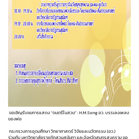
ขอเชิญรับชมการแสดง “ดนตรีในสวน” : H.M.Song อว. บรรเลงเพลง
ของพ่อ
กระทรวงการอุดมศึกษา วิทยาศาสตร์ วิจัยและนวัตกรรม (อว.)
ร่วมกับ มหาวิทยาลัยราชภัฏสวนสุนันทา และจังหวัดสมุทรสงคราม ขอ