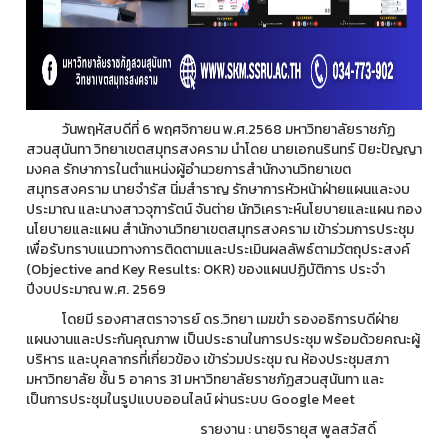
วันพฤหัสบดีที่ 6 พฤศจิกายน พ.ศ.2568 มหาวิทยาลัยราชภัฏ
สวนสุนันทา วิทยาเขตสมุทรสงคราม นำโดย นายเอกนรินทร์ ปิยะปัญญา
มงคล รักษาการในตำแหน่งผู้อำนวยการสำนักงานวิทยาเขต
สมุทรสงคราม นายจำรัส นิ่มสำราญ รักษาการหัวหน้าฝ่ายแผนและงบ
ประมาณ และนางสาวจุฑารัตน์ จันต่าย นักวิเคราะห์นโยบายและแผน กอง
นโยบายและแผน สำนักงานวิทยาเขตสมุทรสงคราม เข้าร่วมการประชุม
เพื่อรับทราบแนวทางการติดตามและประเมินผลลัพธ์ตามวัตถุประสงค์
(Objective and Key Results: OKR) ของแผนปฏิบัติการ ประจำ
ปีงบประมาณ พ.ศ. 2569
โดยมี รองศาสตราจารย์ ดร.วิทยา เมฆขำ รองอธิการบดีฝ่าย
แผนงานและประกันคุณภาพ เป็นประธานในการประชุม พร้อมด้วยคณะผู้
บริหาร และบุคลากรที่เกี่ยวข้อง เข้าร่วมประชุม ณ ห้องประชุมสภา
มหาวิทยาลัย ชั้น 5 อาคาร 31 มหาวิทยาลัยราชภัฏสวนสุนันทา และ
เป็นการประชุมในรูปแบบออนไลน์ ผ่านระบบ Google Meet
รายงาน : นายจิรายุส พูลสวัสดิ์