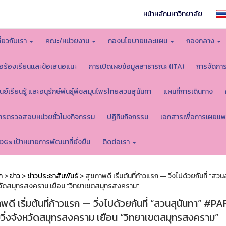
หน้าหลักมหาวิทยาลัย
กี่ยวกับเรา
คณะ/หน่วยงาน
กองนโยบายและแผน
กองกลาง
้อร้องเรียนเเละข้อเสนอแนะ
การเปิดเผยข้อมูลสาธารณะ (ITA)
การจัดกา
ูนย์เรียนรู้ และอนุรักษ์พันธุ์พืชสมุนไพรไทยสวนสุนันทา
แผนที่การเดินทาง
ารตรวจสอบหน่วยชั่วโมงกิจกรรม
ปฏิทินกิจกรรม
เอกสารเพื่อการเผยแพ
DGs เป้าหมายการพัฒนาที่ยั่งยืน
ติดต่อเรา
ก
>
ข่าว
>
ข่าวประชาสัมพันธ์
> สุขภาพดี เริ่มต้นที่ก้าวแรก — วิ่งไปด้วยกันที่ “
งหวัดสมุทรสงคราม เยือน “วิทยาเขตสมุทรสงคราม”
พดี เริ่มต้นที่ก้าวแรก — วิ่งไปด้วยกันที่ “สวนสุนันทา” #P
วิ่งจังหวัดสมุทรสงคราม เยือน “วิทยาเขตสมุทรสงคราม”