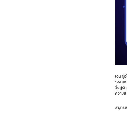
เมื่อว
เงิน ผ
“PARK 
วิ่งผู
ความสั
กิจกรร
สมุทรสง
ราย
ภาพ