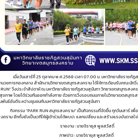
ันเสาร์ที่ 25 ตุลาคม พ.ศ.2568 เวลา 07.00 น. มหาวิทยาลัยราชภัฏสวน
ู้อำนวยการกองกลาง สำนักงานวิทยาเขตสมุทรสงคราม ได้ให้การต้อนรับคณะนักวิ่ง
RUN” วิ่งประจำสัปดาห์ ณ มหาวิทยาลัยราชภัฏสวนสุนันทา วิทยาเขตสมุทรสงค
้รักสุขภาพ โดยได้ร่วมกันออกกำลังกาย ด้วยการวิ่งรอบถนนภายในวิทยาเขตสมุท
มพันธ์อันดีระหว่างชุมชนกับมหาวิทยาลัยราชภัฏสวนสุนันทา
ม “PARK RUN สมุทรสงคราม” เป็นกิจกรรมที่จัดขึ้น ทุกวันเสาร์ เพื่อ
คราม อีกทั้งยังเป็นเวทีให้ผู้เข้าร่วมได้พบปะ แลกเปลี่ยน และสร้างแรงบันดาลใ
งาน : นายจิรายุส พูลสวัสดิ์
ข่าว : นายจิรายุส พูลสวัสดิ์