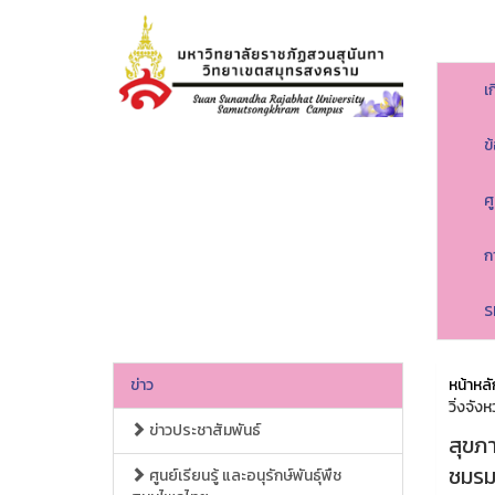
เ
ข
ศ
ก
S
ข่าว
หน้าหลั
วิ่งจั
ข่าวประชาสัมพันธ์
สุขภา
ชมรม
ศูนย์เรียนรู้ และอนุรักษ์พันธุ์พืช