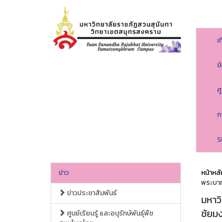
เ
ข
ศ
ก
S
ข่าว
หน้าหลั
พระบาท
ข่าวประชาสัมพันธ์
มหาว
ชัยม
ศูนย์เรียนรู้ และอนุรักษ์พันธุ์พืช