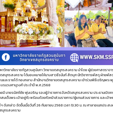
ยาลัยราชภัฏสวนสุนันทา วิทยาเขตสมุทรสงคราม นำโดย ผู้ช่วยศาสตราจารย
ขตสมุทรสงคราม ได้มอบหมายให้นางสาวธีรนันท์ สัตบุศ นักวิชาการพัสดุ ฝ่ายพัสดุ
สินและรายได้ กองกลาง สำนักงานวิทยาเขตสมุทรสงคราม เข้าร่วมพิธีเจริญพระ
บรมวงศานุวงศ์ ประจำปี พ.ศ.2568
นายรนัสถ์ชัย พุ่มเจริญ รองผู้ว่าราชการจังหวัดสมุทรสงคราม ประธานเปิด
มเด็จพระเจ้าอยู่หัว พร้อมด้วยหัวหน้าส่วนราชการ/ผู้แทนส่วนราชการ และเจ้าหน้า
ดังกล่าว จัดขึ้นเมื่อวันที่ 26 กันยายน 2568 เวลา 13.30 น. ณ ศาลาอเนกประ
ดสมุทรสงคราม