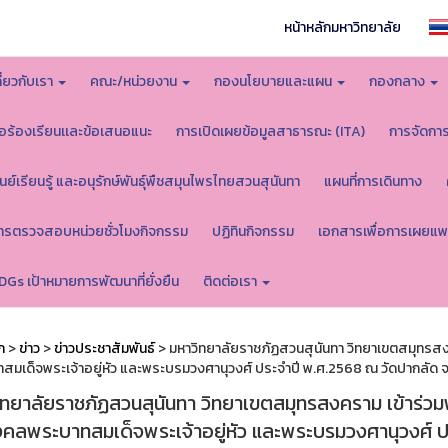
หน้าหลักมหาวิทยาลัย
กี่ยวกับเรา
คณะ/หน่วยงาน
กองนโยบายและแผน
กองกลาง
้อร้องเรียนเเละข้อเสนอแนะ
การเปิดเผยข้อมูลสาธารณะ (ITA)
การจัดกา
ูนย์เรียนรู้ และอนุรักษ์พันธุ์พืชสมุนไพรไทยสวนสุนันทา
แผนที่การเดินทาง
ารตรวจสอบหน่วยชั่วโมงกิจกรรม
ปฏิทินกิจกรรม
เอกสารเพื่อการเผยแพ
DGs เป้าหมายการพัฒนาที่ยั่งยืน
ติดต่อเรา
ก
>
ข่าว
>
ข่าวประชาสัมพันธ์
> มหาวิทยาลัยราชภัฏสวนสุนันทา วิทยาเขตสมุทรส
สมเด็จพระเจ้าอยู่หัว และพระบรมวงศานุวงศ์ ประจำปี พ.ศ.2568 ณ วัดปากลัด
ิทยาลัยราชภัฏสวนสุนันทา วิทยาเขตสมุทรสงคราม เข้าร่
งคลพระบาทสมเด็จพระเจ้าอยู่หัว และพระบรมวงศานุวงศ์ 