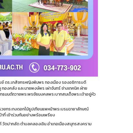
์ ดร.เภสัชกรหญิงพิมพร ทองเมือง รองอธิการบดี
 กองคลัง และนายพงษ์พร เผ่าจันทร์ ช่างเทคนิค ฝ่าย
พุทธมนต์ถวายพระพรชัยมงคลพระบาทสมเด็จพระเจ้าอยู่หัว
กรวยกระทงดอกไม้ธูปเทียนแพหน้าพระบรมฉายาลักษณ์
ที่ เข้าร่วมกันอย่างพร้อมเพรียง
สงค์ วัดปากลัด ตำบลคลองเขิน อำเภอเมืองสมุทรสงคราม