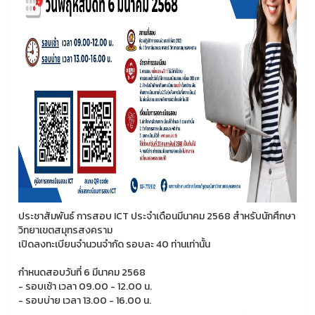
ประชาสัมพันธ์ การสอบ ICT ประจำเดือนมีนาคม 2568 สำหรับนักศึกษา
วิทยาเขตสมุทรสงคราม
เปิดลงทะเบียนจำนวนจำกัด รอบละ 40 ท่านเท่านั้น
กำหนดสอบวันที่ 6 มีนาคม 2568
- รอบเช้า เวลา 09.00 - 12.00 น.
- รอบบ่าย เวลา 13.00 - 16.00 น.