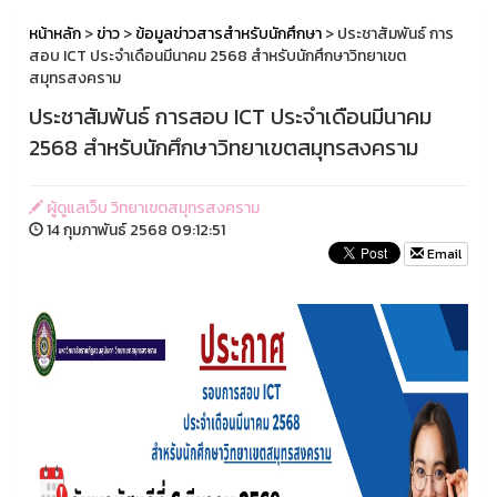
หน้าหลัก
>
ข่าว
>
ข้อมูลข่าวสารสำหรับนักศึกษา
> ประชาสัมพันธ์ การ
สอบ ICT ประจำเดือนมีนาคม 2568 สำหรับนักศึกษาวิทยาเขต
สมุทรสงคราม
ประชาสัมพันธ์ การสอบ ICT ประจำเดือนมีนาคม
2568 สำหรับนักศึกษาวิทยาเขตสมุทรสงคราม
ผู้ดูแลเว็บ วิทยาเขตสมุทรสงคราม
14 กุมภาพันธ์ 2568 09:12:51
Email