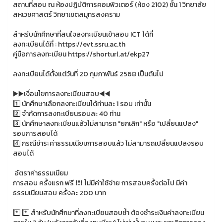
สถานที่สอบ ณ ห้องปฏิบัติการคอมพิวเตอร์ (ห้อง 2102) ชั้น 1 วิทยาลัย
สหเวชศาสตร์ วิทยาเขตสมุทรสงคราม
สำหรับนักศึกษาที่สนใจลงทะเบียนเข้าสอบ ICT ได้ที่
ลงทะเบียนได้ที่ : https://evt.ssru.ac.th
คู่มือการลงทะเบียน https://shorturl.at/ekp27
ลงทะเบียนได้ตั้งแต่วันที่ 20 กุมภาพันธ์ 2568 เป็นต้นไป
▶️▶️เงื่อนไขการลงทะเบียนสอบ◀️◀️
1️⃣ นักศึกษาเลือกลงทะเบียนได้ท่านละ 1 รอบ เท่านั้น
2️⃣ จำกัดการลงทะเบียนรอบละ 40 ท่าน
3️⃣ นักศึกษาลงทะเบียนแล้วไม่สามารถ "ยกเลิก" หรือ "เปลี่ยนแปลง"
รอบการสอบได้
4️⃣ กรณีชำระค่าธรรมเนียมการสอบแล้ว ไม่สามารถเปลี่ยนแปลงรอบ
สอบได้
อัตราค่าธรรมเนียม
การสอบ ครั้งแรก ฟรี ❗️❗️❗️ ไม่มีค่าใช้จ่าย การสอบครั้งต่อไป มีค่า
ธรรมเนียมสอบ ครั้งละ 200 บาท
*️⃣ *️⃣ สำหรับนักศึกษาที่ลงทะเบียนสอบซ้ำ ต้องชำระเงินค่าลงทะเบียน