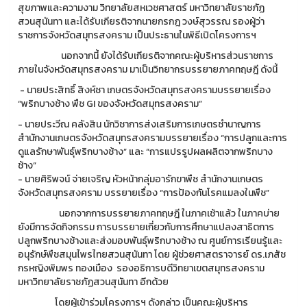
สุขภาพและความงาม วิทยาลัยสหเวชศาสตร์ มหาวิทยาลัยราชภัฏ
สวนสุนันทา และได้รับเกียรติจากนายกรกฎ วงษ์สุวรรณ รองผู้ว่า
ราชการจังหวัดสมุทรสงคราม เป็นประธานในพิธีเปิดโครงการฯ
นอกจากนี้ ยังได้รับเกียรติจากคณะผู้บริหารส่วนราชการ
ภายในจังหวัดสมุทรสงคราม มาเป็นวิทยากรบรรยายภาคทฤษฎี ดังนี้
- นายประสิทธิ์ สิงห์ชา เกษตรจังหวัดสมุทรสงครามบรรยายเรื่อง
“พริกบางช้าง พืช GI ของจังหวัดสมุทรสงคราม”
- นายประวีณ คลังสิน นักวิชาการส่งเสริมการเกษตรชำนาญการ
สำนักงานเกษตรจังหวัดสมุทรสงครามบรรยายเรื่อง “การปลูกและการ
ดูแลรักษาพันธุ์พริกบางช้าง” และ “การแปรรูปผลผลิตจากพริกบาง
ช้าง”
- นายศิริพจน์ จ่ายเจริญ หัวหน้ากลุ่มอารักขาพืช สำนักงานเกษตร
จังหวัดสมุทรสงคราม บรรยายเรื่อง “การป้องกันโรคแมลงในพืช”
นอกจากการบรรยายภาคทฤษฎี ในภาคเช้าแล้ว ในภาคบ่าย
ยังมีการจัดกิจกรรม การบรรยายเกี่ยวกับการศึกษาแปลงสาธิตการ
ปลูกพริกบางช้างและส่งมอบพันธุ์พริกบางช้าง ณ ศูนย์การเรียนรู้และ
อนุรักษ์พืชสมุนไพรไทยสวนสุนันทา โดย ผู้ช่วยศาสตราจารย์ ดร.เภสัช
กรหญิงพิมพร ทองเมือง รองอธิการบดีวิทยาเขตสมุทรสงคราม
มหาวิทยาลัยราชภัฏสวนสุนันทา อีกด้วย
โดยผู้เข้าร่วมโครงการฯ ดังกล่าว เป็นคณะผู้บริหาร