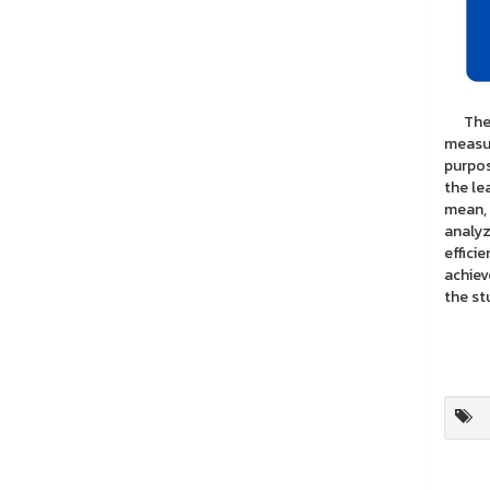
The ob
measur
purpos
the le
mean, 
analyz
effici
achiev
the st