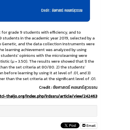
or grade 9 students with efficiency, and to
 students in the academic year 2019, selected by a
 Genetic, and the data collection instruments were
The learning achievement was analyzed by using
 students' opinions with the microlearning were
stic (µ = 3.50). The results were showed that 1) the
han the set criteria at 80/80. 2) the students’
before learning by using it at level of .01, and 3)
than the set criteria at the significant level of .01.
Credit : ชัยศาสตร์ คเชนทร์สุวรรณ
tci-thaijo.org/index.php/irdssru/article/view/242463
Email