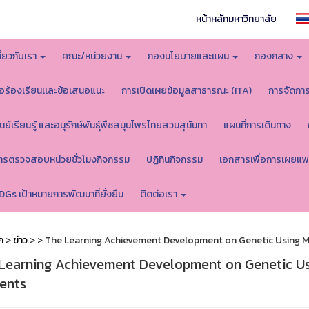
หน้าหลักมหาวิทยาลัย
กี่ยวกับเรา
คณะ/หน่วยงาน
กองนโยบายและแผน
กองกลาง
้อร้องเรียนเเละข้อเสนอแนะ
การเปิดเผยข้อมูลสาธารณะ (ITA)
การจัดกา
ูนย์เรียนรู้ และอนุรักษ์พันธุ์พืชสมุนไพรไทยสวนสุนันทา
แผนที่การเดินทาง
ารตรวจสอบหน่วยชั่วโมงกิจกรรม
ปฏิทินกิจกรรม
เอกสารเพื่อการเผยแพ
DGs เป้าหมายการพัฒนาที่ยั่งยืน
ติดต่อเรา
ก
>
ข่าว
>
> The Learning Achievement Development on Genetic Using Mi
Learning Achievement Development on Genetic Usi
ents