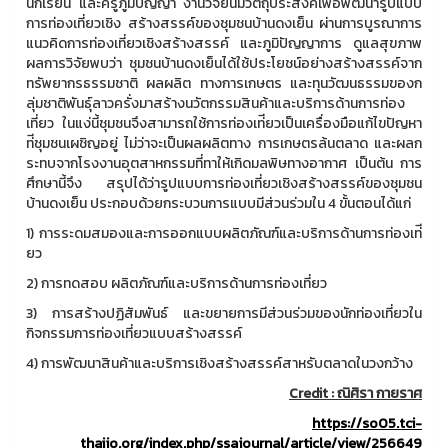
นักเรียน และครูภูมิปัญญา งานวิจัยน้ีมีวัตถุประสงค์เพื่อพัฒนารูปแบบ
การท่องเที่ยวเชิง สร้างสรรค์ของชุมชนบ้านดงเย็น ผ่านการบูรณาการ
แนวคิดการท่องเที่ยวเชิงสร้างสรรค์ และภูมิปัญญาการ ดูแลสุขภาพ
ผลการวิจัยพบว่า ชุมชนบ้านดงเย็นได้ใช้ประโยชน์อย่างสร้างสรรค์จาก
ทรัพยากรธรรมชาติ ผลผลิต ทางการเกษตร และทุนวัฒนธรรมของก
ลุ่มชาติพันธ์ุลาวครั่งมาสร้างนวัตกรรมสินค้าและบริการด้านการท่อง
เที่ยว ในแง่นี้ชุมชนจึงสามารถใช้การท่องเท่ียวเป็นเครื่องมือแก้ไขปัญหา
ท่ีชุมชนเผชิญอยู่ ไม่ว่าจะเป็นผลผลิตทาง การเกษตรล้นตลาด และผลก
ระทบจากโรงงานอุตสาหกรรมที่ทาให้เกิดมลพิษทางอากาศ เป็นต้น การ
ศึกษานี้จึง สรุปได้ว่ารูปแบบการท่องเที่ยวเชิงสร้างสรรค์ของชุมชน
บ้านดงเย็น ประกอบด้วยกระบวนการแบบมีส่วนร่วมใน 4 ขั้นตอนได้แก่
1) การระดมสมองและการออกแบบผลิตภัณฑ์และบริการด้านการท่องเท่ี
ยว
2) การทดสอบ ผลิตภัณฑ์และบริการด้านการท่องเที่ยว
3) การสร้างปฏิสัมพันธ์ และขยายการมีส่วนร่วมของนักท่องเที่ยวใน
กิจกรรมการท่องเที่ยวแบบสร้างสรรค์
4) การพัฒนาสินค้าและบริการเชิงสร้างสรรค์สาหรับตลาดในวงกว้าง
Credit :
ณิศิรา กายราศ
https://so05.tci-
thaijo.org/index.php/ssajournal/article/view/256649