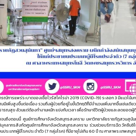
ณ์การแพร่ระบาดของเชื้อไวรัสโคโรน่า 2019 (COVID-19) ระลอก 3 มีแนวโน้มทวีคว
สมมีเพิ่มสูงขึ้นต่อเนื่อง รวมถึงผู้ป่วยที่อยู่ในขั้นวิกฤติก็มีจำนวนเพิ่มมากขึ้นเช่น
ารณสุข ล้วนแต่ต้องทำงานหนัก แข่งกับเวลา เพื่อรักษาชีวิตผู้ป่วยและลดยอดผู้ติดเ
นมาจนถึงตอนนี้ ศูนย์การศึกษาจังหวัดสมุทรสงคราม มหาวิทยาลัยราชภัฏสวนสุน
้บุคลากรสังกัดศูนย์การศึกษาจังหวัดสมุทรสงคราม ร่วมช่วยบริการฉีด วัคซีนซิ
ประเภทผู้มีโรคประจำตัว (7 กลุ่มโรค) ที่มีอายุไม่เกิน 60 ปี ณ ศาลาพระเทพสมุ