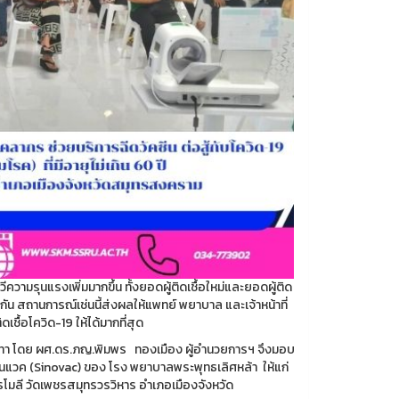
ามรุนแรงเพิ่มมากขึ้น ทั้งยอดผู้ติดเชื้อใหม่และยอดผู้ติด
เดียวกัน สถานการณ์เช่นนี้ส่งผลให้แพทย์ พยาบาล และเจ้าหน้าที่
ชื้อโควิด-19 ให้ได้มากที่สุด
ันทา โดย ผศ.ดร.ภญ.พิมพร ทองเมือง ผู้อำนวยการฯ จึงมอบ
โนแวค (Sinovac) ของ โรง พยาบาลพระพุทธเลิศหล้า ให้แก่
ทรโมลี วัดเพชรสมุทรวรวิหาร อำเภอเมืองจังหวัด