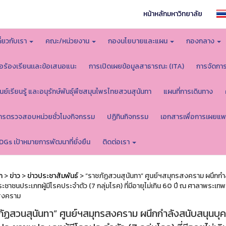
หน้าหลักมหาวิทยาลัย
กี่ยวกับเรา
คณะ/หน่วยงาน
กองนโยบายและแผน
กองกลาง
้อร้องเรียนเเละข้อเสนอแนะ
การเปิดเผยข้อมูลสาธารณะ (ITA)
การจัดกา
ูนย์เรียนรู้ และอนุรักษ์พันธุ์พืชสมุนไพรไทยสวนสุนันทา
แผนที่การเดินทาง
ารตรวจสอบหน่วยชั่วโมงกิจกรรม
ปฏิทินกิจกรรม
เอกสารเพื่อการเผยแพ
DGs เป้าหมายการพัฒนาที่ยั่งยืน
ติดต่อเรา
ก
>
ข่าว
>
ข่าวประชาสัมพันธ์
> “ราชภัฏสวนสุนันทา” ศูนย์ฯสมุทรสงคราม ผนึกกำลั
ระชาชนประเภทผู้มีโรคประจำตัว (7 กลุ่มโรค) ที่มีอายุไม่เกิน 60 ปี ณ ศาลาพระเ
สงคราม
ัฏสวนสุนันทา” ศูนย์ฯสมุทรสงคราม ผนึกกำลังสนับสนุนบุคล