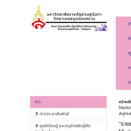
เ
ข
ศ
ก
S
ข่าว
หน้าหลั
ให้แก่ป
สมุทร
ข่าวประชาสัมพันธ์
“ราชภ
ศูนย์เรียนรู้ และอนุรักษ์พันธุ์พืช