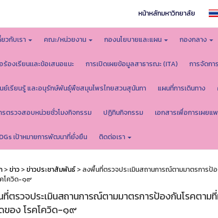
หน้าหลักมหาวิทยาลัย
กี่ยวกับเรา
คณะ/หน่วยงาน
กองนโยบายและแผน
กองกลาง
้อร้องเรียนเเละข้อเสนอแนะ
การเปิดเผยข้อมูลสาธารณะ (ITA)
การจัดกา
ูนย์เรียนรู้ และอนุรักษ์พันธุ์พืชสมุนไพรไทยสวนสุนันทา
แผนที่การเดินทาง
ารตรวจสอบหน่วยชั่วโมงกิจกรรม
ปฏิทินกิจกรรม
เอกสารเพื่อการเผยแพ
DGs เป้าหมายการพัฒนาที่ยั่งยืน
ติดต่อเรา
ก
>
ข่าว
>
ข่าวประชาสัมพันธ์
> ลงพื้นที่ตรวจประเมินสถานการณ์ตามมาตรการป้อ
รคโควิด-๑๙
้นที่ตรวจประเมินสถานการณ์ตามมาตรการป้องกันโรคตามที
ดของ โรคโควิด-๑๙