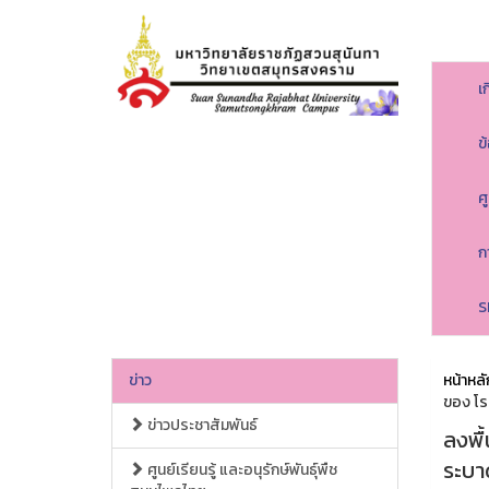
เ
ข
ศ
ก
S
ข่าว
หน้าหลั
ของ โ
ข่าวประชาสัมพันธ์
ลงพื
ระบา
ศูนย์เรียนรู้ และอนุรักษ์พันธุ์พืช