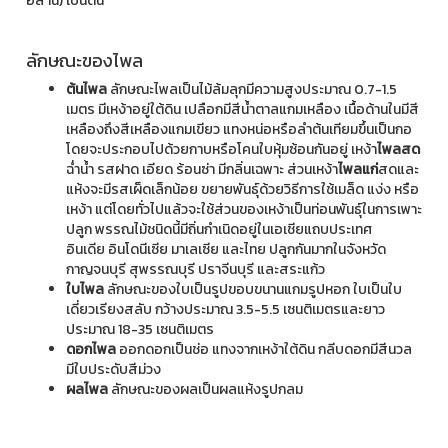
อีสาน) เป็นต้น
ลักษณะของไพล
ต้นไพล
ลักษณะไพลเป็นไม้ล้มลุกมีความสูงประมาณ 0.7-1.5
เมตร มีเหง้าอยู่ใต้ดิน เปลือกมีสีน้ำตาลแกมเหลือง เนื้อด้านในมีสี
เหลืองถึงสีเหลืองแกมเขียว แทงหน่อหรือลำต้นเทียมขึ้นเป็นกอ
โดยจะประกอบไปด้วยกาบหรือโคนใบหุ้มซ้อนกันอยู่ เหง้า
ไพลสด
ฉ่ำน้ำ รสฝาด เอียด ร้อนซ่า มีกลิ่นเฉพาะ ส่วนเหง้า
ไพลแก่
สดและ
แห้งจะมีรสเผ็ดเล็กน้อย ขยายพันธุ์ด้วยวิธีการใช้เมล็ด แง่ง หรือ
เหง้า แต่โดยทั่วไปแล้วจะใช้ส่วนของเหง้าเป็นท่อนพันธุ์ในการเพาะ
ปลูก พรรณไม้ชนิดนี้มีถิ่นกำเนิดอยู่ในเอเชียแถบประเทศ
อินเดีย อินโดนีเซีย มาเลเซีย และไทย ปลูกกันมากในจังหวัด
กาญจนบุรี สุพรรณบุรี ปราจีนบุรี และสระแก้ว
ใบไพล
ลักษณะของใบเป็นรูปขอบขนานแกมรูปหอก ใบเป็นใบ
เดี่ยวเรียงสลับ กว้างประมาณ 3.5-5.5 เซนติเมตรและยาว
ประมาณ 18-35 เซนติเมตร
ดอกไพล
ออกดอกเป็นช่อ แทงจากเหง้าใต้ดิน กลีบดอกมีสีนวล
มีใบประดับสีม่วง
ผลไพล
ลักษณะของผลเป็นผลแห้งรูปกลม