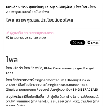
หน้าหลัก
>
ข่าว
>
ศูนย์เรียนรู้ และอนุรักษ์พันธุ์พืชสมุนไพรไทย
> ไพล
สรรพคุณและประโยชน์ของไพล
ไพล สรรพคุณและประโยชน์ของไพล
ผู้ดูแลเว็บ วิทยาเขตสมุทรสงคราม
18 เมษายน 2567 13:59:09
Email
ไพล
ไพล
หรือ
ว่านไพล
ชื่อสามัญ Phlai, Cassumunar ginger, Bengal
root
ไพล ชื่อวิทยาศาสตร์
Zingiber montanum (J.Koenig) Link ex
A.Dietr. (ชื่อพ้องวิทยาศาสตร์ Zingiber cassumunar Roxb.,
Zingiber purpureum Roscoe) จัดอยู่ในวงศ์ขิง (
ZINGIBERACEAE
)
สมุนไพรไพล
มีชื่อท้องถิ่นอื่น ๆ ว่า ปูขมิ้น มิ้นสะล่าง (ฉาน-แม่ฮ่องสอน),
ว่านไฟ ไพลเหลือง (ภาคกลาง), ปูเลย ปูลอย (ภาคเหนือ), ว่านปอบ (ภาค