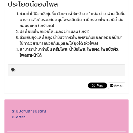
ประโยชน์ของไพล
ช่วยทำให้ผิวหนังชุ่มชื่น ด้วยการใช้เหง้าสด 1 แง่ง นำมาฝานเป็นชิ้น
บาง ๆ แล้วต้มรวมกับสมุนไพรชนิดอื่น ๆ เนื่องจากไพลจะมีน้ำมัน
หอมระเหย (เหง้าสด)
ประโยชน์ไพลช่วยไล่แมลง ฆ่าแมลง (เหง้า)
ช่วยกันยุงและไล่ยุง น้ำมันจากหัวไพลผสมกับแอลกอฮอล์นำมา
ใช้ทาผิวสามารถช่วยกันยุงและไล่ยุงได้ (หัวไพล)
สามารถนำมาทำเป็น
ครีมไพล
,
น้ำมันไพล
,
ไพลผง
,
ไพลขัดผิว
,
ไพลทาหน้า
ได้
Email
ระบบงานสารบรรณ
e-office