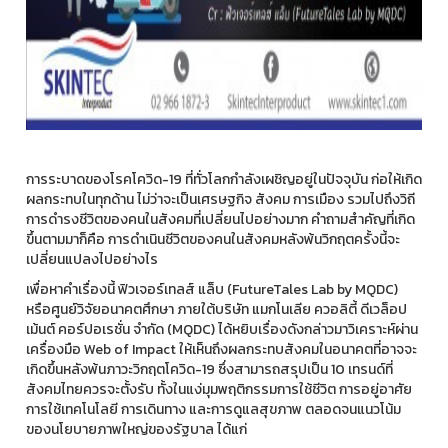
การระบาดของโรคโควิด-19 ที่ทั่วโลกกำลังเผชิญอยู่ในปัจจุบัน ก่อให้เกิด
ผลกระทบในทุกด้าน ไม่ว่าจะเป็นเศรษฐกิจ สังคม การเมือง รวมไปถึงวิถี
การดำรงชีวิตของคนในสังคมที่เปลี่ยนไปอย่างมาก คำถามสำคัญที่เกิด
ขึ้นตามมาก็คือ การดำเนินชีวิตของคนในสังคมหลังพ้นวิกฤตครั้งนี้จะ
เปลี่ยนแปลงไปอย่างไร
เพื่อหาคำเรื่องนี้ ฟิวเจอร์เทลส์ แล็บ (FutureTales Lab by MQDC)
หรือศูนย์วิจัยอนาคตศึกษา ภายใต้บริษัท แมกโนเลีย ควอลิตี้ ดีเวล็อป
เม้นต์ คอร์ปอเรชั่น จำกัด (MQDC) ได้หยิบเรื่องดังกล่าวมาวิเคราะห์ผ่าน
เครื่องมือ Web of Impact ให้เห็นถึงผลกระทบสังคมในอนาคตที่อาจจะ
เกิดขึ้นหลังพ้นภาวะวิกฤตโควิด-19 ซึ่งสามารถสรุปเป็น 10 เทรนด์ที่
สังคมไทยควรจะตั้งรับ ทั้งในแง่มุมพฤติกรรมการใช้ชีวิต การอยู่อาศัย
การใช้เทคโนโลยี การเดินทาง และการดูแลสุขภาพ ตลอดจนแนวโน้ม
ของนโยบายภาพใหญ่ของรัฐบาล ได้แก่