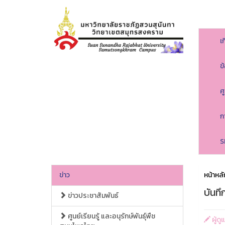
เ
ข
ศ
ก
S
ข่าว
หน้าหลั
บันท
ข่าวประชาสัมพันธ์
ศูนย์เรียนรู้ และอนุรักษ์พันธุ์พืช
ผู้ด