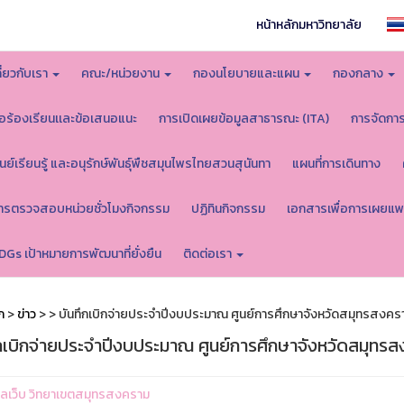
หน้าหลักมหาวิทยาลัย
กี่ยวกับเรา
คณะ/หน่วยงาน
กองนโยบายและแผน
กองกลาง
้อร้องเรียนเเละข้อเสนอแนะ
การเปิดเผยข้อมูลสาธารณะ (ITA)
การจัดกา
ูนย์เรียนรู้ และอนุรักษ์พันธุ์พืชสมุนไพรไทยสวนสุนันทา
แผนที่การเดินทาง
ารตรวจสอบหน่วยชั่วโมงกิจกรรม
ปฏิทินกิจกรรม
เอกสารเพื่อการเผยแพ
DGs เป้าหมายการพัฒนาที่ยั่งยืน
ติดต่อเรา
ก
>
ข่าว
>
> บันทึกเบิกจ่ายประจำปีงบประมาณ ศูนย์การศึกษาจังหวัดสมุทรสงคร
ึกเบิกจ่ายประจำปีงบประมาณ ศูนย์การศึกษาจังหวัดสมุทรส
ูแลเว็บ วิทยาเขตสมุทรสงคราม